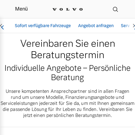
Menü
Beratungstermin für Ihr
Sofort verfügbare Fahrzeuge
Angebot anfragen
Servic
Vereinbaren Sie einen
Beratungstermin
Vollelektrisch
Individuelle Angebote – Persönliche
6 Modelle
Beratung
Unsere kompetenten Ansprechpartner sind in allen Fragen
rund um unsere Modelle, Finanzierungsangebote und
Aktuelle Angebote
Über uns
Serviceleistungen jederzeit für Sie da, um mit Ihnen gemeinsam
Plug-in Hybrid
die passende Lösung für Ihr Leben zu finden. Vereinbaren Sie
3 Modelle
jetzt einen persönlichen Beratungstermin.
Geschäftskunden
Unser Team