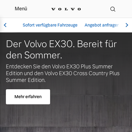
Menü
Ihr Volvo Händler in Mü
Sofort verfügbare Fahrzeuge
Angebot anfragen
Se
 Volvo EX30. Bereit für
Jet
n Sommer.
ver
Vollelektrisch
XC6
cken Sie den Volvo EX30 Plus Summer
6 Modelle
on und den Volvo EX30 Cross Country Plus
r Edition.
Meh
r erfahren
Aktuelle Angebote
Über uns
Plug-in Hybrid
3 Modelle
Geschäftskunden
Unser Team