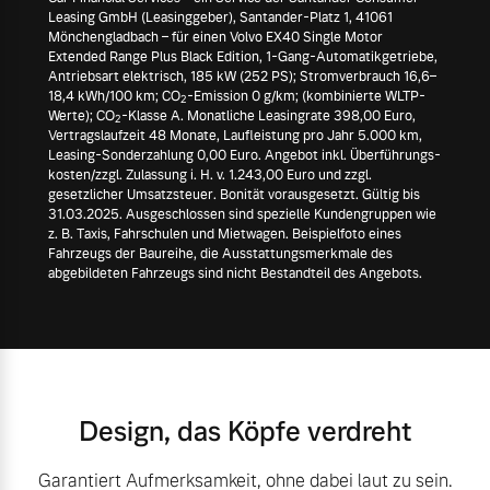
Leasing GmbH (Leasinggeber), Santander-Platz 1, 41061
Mönchengladbach – für einen Volvo EX40 Single Motor
Extended Range Plus Black Edition, 1-Gang-Automatikgetriebe,
Antriebsart elektrisch, 185 kW (252 PS); Stromverbrauch 16,6–
18,4 kWh/100 km; CO
-Emission 0 g/km; (kombinierte WLTP-
2
Werte); CO
-Klasse A. Monatliche Leasingrate 398,00 Euro,
2
Vertragslaufzeit 48 Monate, Laufleistung pro Jahr 5.000 km,
Leasing-Sonderzahlung 0,00 Euro. Angebot inkl. Überführungs-
kosten/zzgl. Zulassung i. H. v. 1.243,00 Euro und zzgl.
gesetzlicher Umsatzsteuer. Bonität vorausgesetzt. Gültig bis
31.03.2025. Ausgeschlossen sind spezielle Kundengruppen wie
z. B. Taxis, Fahrschulen und Mietwagen. Beispielfoto eines
Fahrzeugs der Baureihe, die Ausstattungsmerkmale des
abgebildeten Fahrzeugs sind nicht Bestandteil des Angebots.
Design, das Köpfe verdreht
Garantiert Aufmerksamkeit, ohne dabei laut zu sein.