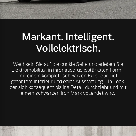
Volvo Gebrauchtwagenbörse
Kontakt und Anfahrt
Mild-Hybrid
4 Modelle
Gebrauchtwagen
Unsere News & Events
Markant. Intelligent.
Vollelektrisch.
Aktuelle Zubehörangebote
Zubehörkatalog
Wechseln Sie auf die dunkle Seite und erleben Sie
Geschäftskunden
Elektromobilität in ihrer ausdrucksstärksten Form –
mit einem komplett schwarzen Exterieur, tief
getöntem Interieur und edler Ausstattung. Ein Look,
Editionsmodelle
Service by Volvo
der sich konsequent bis ins Detail durchzieht und mit
einem schwarzen Iron Mark vollendet wird.
Konnektivität
Sie erhalten bei uns eine
Vielzahl von Original
Volvo Winter- und
Angebot anfragen
Sommer Kompletträder.