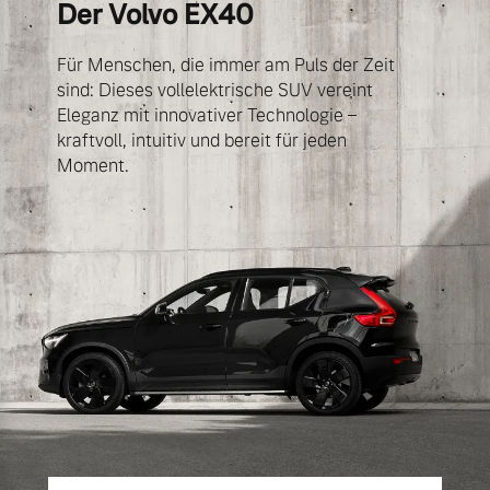
Der Volvo EX40
Bitte sprechen Sie uns
Fahrzeug konfigurieren
direkt an.
Für Menschen, die immer am Puls der Zeit
Mehr erfahren
sind: Dieses vollelektrische SUV vereint
Sofort verfügbare Fahrzeuge
Eleganz mit innovativer Technologie –
kraftvoll, intuitiv und bereit für jeden
Moment.
Frühjahrscheck
Entdecken Sie unsere
Volvo Selekt
saisonalen Angebote.
Gebrauchtwagen
Mehr erfahren
Die Neuwagenalternative
Mehr erfahren
Finanzierung & Leasing
Editionsmodelle
Versicherung
Jetzt kennenlernen