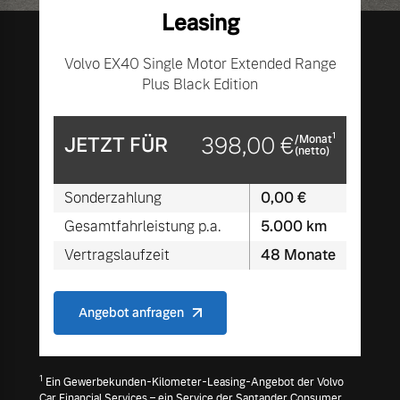
Leasing
Mehr erfahren
Volvo EX40 Single Motor Extended Range
Plus Black Edition
1
JETZT FÜR
398,00 €
/Monat
(netto)
Sonderzahlung
0,00 €
Gesamtfahrleistung p.a.
5.000 km
Vertragslaufzeit
48 Monate
Angebot anfragen
1
Ein Gewerbekunden-Kilometer-Leasing-Angebot der Volvo
Car Financial Services – ein Service der Santander Consumer