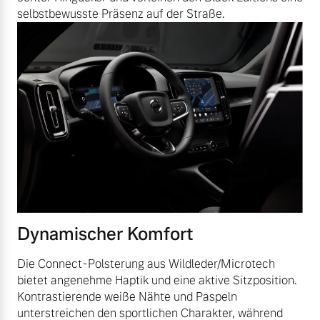
selbstbewusste Präsenz auf der Straße.
Dynamischer Komfort
Die Connect-Polsterung aus Wildleder/Microtech
bietet angenehme Haptik und eine aktive Sitzposition.
Kontrastierende weiße Nähte und Paspeln
unterstreichen den sportlichen Charakter, während