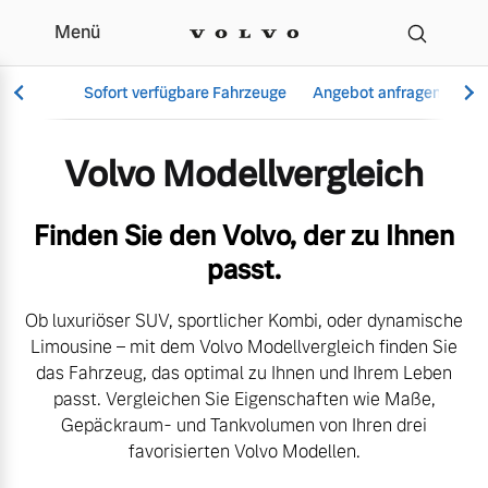
Menü
Der Volvo Modellverglei
Sofort verfügbare Fahrzeuge
Angebot anfragen
Se
Volvo Modellvergleich
Vollelektrisch
Finden Sie den Volvo, der zu Ihnen
6 Modelle
passt.
Ob luxuriöser SUV, sportlicher Kombi, oder dynamische
Limousine – mit dem Volvo Modellvergleich finden Sie
Aktuelle Angebote
Über uns
das Fahrzeug, das optimal zu Ihnen und Ihrem Leben
Plug-in Hybrid
passt. Vergleichen Sie Eigenschaften wie Maße,
3 Modelle
Gepäckraum- und Tankvolumen von Ihren drei
favorisierten Volvo Modellen.
Geschäftskunden
Unser Team