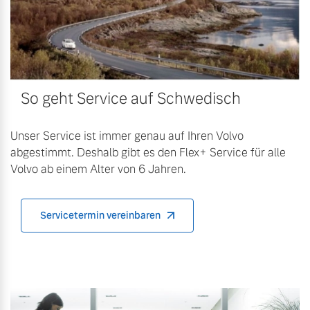
Bitte sprechen Sie uns
Fahrzeug konfigurieren
direkt an.
Mehr erfahren
Sofort verfügbare Fahrzeuge
So geht Service auf Schwedisch
Frühjahrscheck
Unser Service ist immer genau auf Ihren Volvo
Entdecken Sie unsere
abgestimmt. Deshalb gibt es den Flex+ Service für alle
Volvo Selekt
saisonalen Angebote.
Volvo ab einem Alter von 6 Jahren.
Gebrauchtwagen
Mehr erfahren
Die Neuwagenalternative
Mehr erfahren
Servicetermin vereinbaren
Finanzierung & Leasing
Editionsmodelle
Versicherung
Jetzt kennenlernen