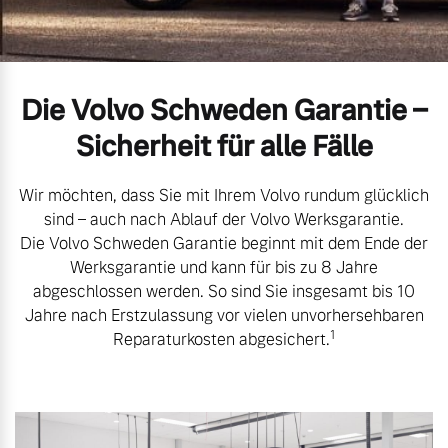
Volvo Gebrauchtwagenbörse
Kontakt und Anfahrt
Mild-Hybrid
4 Modelle
Gebrauchtwagen
Unsere News & Events
Die Volvo Schweden Garantie –
Sicherheit für alle Fälle
Aktuelle Zubehörangebote
Wir möchten, dass Sie mit Ihrem Volvo rundum glücklich
Zubehörkatalog
Geschäftskunden
sind – auch nach Ablauf der Volvo Werksgarantie.
Die Volvo Schweden Garantie beginnt mit dem Ende der
Werksgarantie und kann für bis zu 8 Jahre
Editionsmodelle
Service by Volvo
abgeschlossen werden. So sind Sie insgesamt bis 10
Jahre nach Erstzulassung vor vielen unvorhersehbaren
Konnektivität
1
Reparaturkosten abgesichert.
Sie erhalten bei uns eine
Vielzahl von Original
Volvo Winter- und
Angebot anfragen
Sommer Kompletträder.