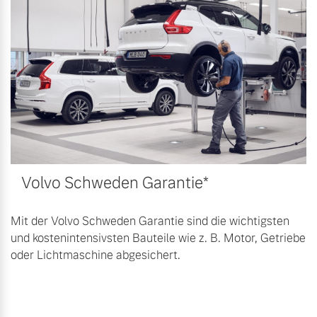
Bitte sprechen Sie uns
Fahrzeug konfigurieren
direkt an.
Mehr erfahren
Sofort verfügbare Fahrzeuge
Frühjahrscheck
Entdecken Sie unsere
Volvo Selekt
saisonalen Angebote.
Gebrauchtwagen
Volvo Schweden Garantie*
Mehr erfahren
Die Neuwagenalternative
Mehr erfahren
Mit der Volvo Schweden Garantie sind die wichtigsten
und kostenintensivsten Bauteile wie z. B. Motor, Getriebe
oder Lichtmaschine abgesichert.
Finanzierung & Leasing
Editionsmodelle
Versicherung
Jetzt kennenlernen