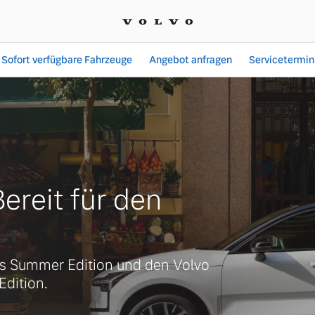
Sofort verfügbare Fahrzeuge
Angebot anfragen
Servicetermin
beck | Autohaus Engler G
ereit für den
s Summer Edition und den Volvo
dition.