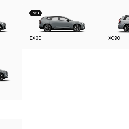
NEU
EX60
XC90