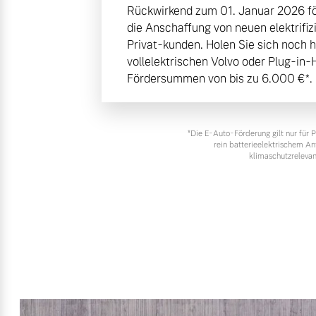
Rückwirkend zum 01. Januar 2026 fö
die Anschaffung von neuen elektrifiz
Privat-kunden. Holen Sie sich noch 
vollelektrischen Volvo oder Plug-in-
Fördersummen von bis zu 6.000 €⁠*.
*Die E‑Auto-Förderung gilt nur für
rein batterieelektrischem A
klimaschutzrelevan