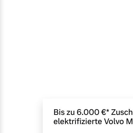
Mehr erfahren
Frühjahrscheck
Entdecken Sie unsere saisonalen A
Mehr erfahren
Finanzierung & Leasing
Versicherung
Bis zu 6.000 €⁠* Zusc
elektrifizierte Volvo 