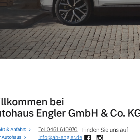
llkommen bei
tohaus Engler GmbH & Co. K
Tel 0451 610970
Finden Sie uns auf
kt & Anfahrt
info@ah-engler.de
r Autohaus