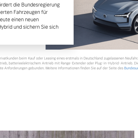
rdert die Bundesregierung
ierten Fahrzeugen für
heute einen neuen
Hybrid und sichern Sie sich
 Privatkunden beim Kauf oder Leasing eines erstmals in Deutschland zugelassenen Neufah
ntrieb, batterieelektrischem Antrieb mit Range-Extender oder Plug-in-Hybrid-Antrieb. Di
te Anforderungen gebunden. Weitere Informationen finden Sie auf der Seite des
Bundesum