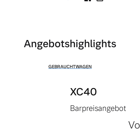
Angebotshighlights
GEBRAUCHTWAGEN
XC40
Barpreisangebot
 von Original Volvo Winter- und Sommer Kompletträder.
Vo