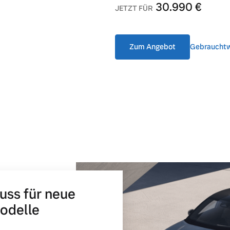
30.990
€
JETZT FÜR
Zum Angebot
Gebraucht
ngebote.
huss für neue
Modelle