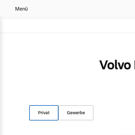
Menü
Aktuelle Angebote & Mo
Volvo
Vollelektrisch
6 Modelle
Plug-in Hybrid
Privat
Gewerbe
3 Modelle