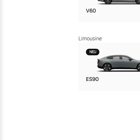
V60
Limousine
NEU
ES90