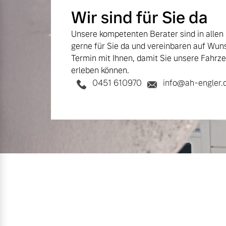
Gebrauchtwagen
Unsere News & Events
Wir sind für Sie da
Fahrzeug konfigurieren
Volvo kauft Ihr Auto
Unsere kompetenten Berater sind in allen
Sofort verfügbare Fahrzeuge
gerne für Sie da und vereinbaren auf Wun
Termin mit Ihnen, damit Sie unsere Fahrze
Aktuelle Zubehörangebote
erleben können.
0451 610970
info@ah-engler.
Zubehörkatalog
Volvo Selekt Gebrauchtwagen
Die Neuwagenalternative
Service by Volvo
Mehr erfahren
Sie erhalten bei uns eine Vielzahl
Bitte sprechen Sie uns direkt an.
Editionsmodelle
Mehr erfahren
Jetzt kennenlernen