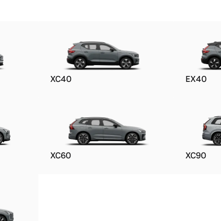
XC40
EX40
XC60
XC90