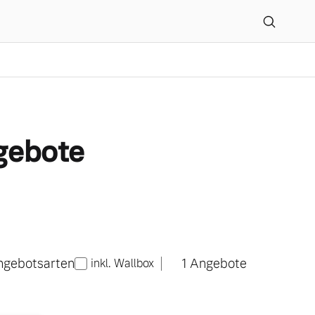
 GmbH & Co. KG
gebote
ngebotsarten
1
Angebote
inkl. Wallbox