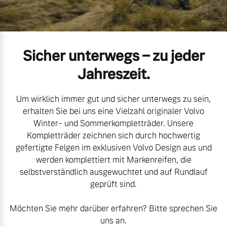
Volvo Gebrauchtwagenbörse
Kontakt und Anfahrt
Mild-Hybrid
4 Modelle
Gebrauchtwagen
Karriere
Sicher unterwegs – zu jeder
Volvo kauft Ihr Auto
Unsere News & Events
Jahreszeit.
Um wirklich immer gut und sicher unterwegs zu sein,
Aktuelle Zubehörangebote
Geschäftskunden
erhalten Sie bei uns eine Vielzahl originaler Volvo
Winter- und Sommerkompletträder. Unsere
Zubehörkatalog
Kompletträder zeichnen sich durch hochwertig
Editionsmodelle
gefertigte Felgen im exklusiven Volvo Design aus und
werden komplettiert mit Markenreifen, die
Konnektivität
Service by Volvo
selbstverständlich ausgewuchtet und auf Rundlauf
geprüft sind.
Möchten Sie mehr darüber erfahren? Bitte sprechen Sie
Sie erhalten bei uns eine
Angebot anfragen
uns an.
Vielzahl von Original