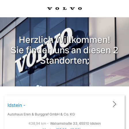
Herzlich Willkommen!
Sie finden uns an diesen 2
Standorten:
Idstein -
Autohaus Eren & Burggraf GmbH & Co. KG
438,94 km -
Walramstraße 33, 65510 Idstein