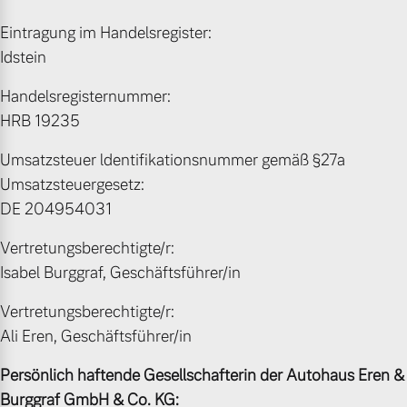
Eintragung im Handelsregister:
Volvo Gebrauchtwagenbörse
Kontakt und Anfahrt
Mild-Hybrid
Idstein
4 Modelle
Gebrauchtwagen
Karriere
Handelsregisternummer:
Kooperationspartner
HRB 19235
Aktuelle Zubehörangebote
Umsatzsteuer ldentifikationsnummer gemäß §27a
Unsere News & Events
Umsatzsteuergesetz:
Zubehörkatalog
Geschäftskunden
DE 204954031
Editionsmodelle
Vertretungsberechtigte/r:
Service by Volvo
Isabel Burggraf, Geschäftsführer/in
Konnektivität
Vertretungsberechtigte/r:
Ali Eren, Geschäftsführer/in
Sie erhalten bei uns eine
Vielzahl von Original
Persönlich haftende Gesellschafterin der Autohaus Eren &
Volvo Winter- und
Angebot anfragen
Burggraf GmbH & Co. KG:
Sommer Kompletträder.