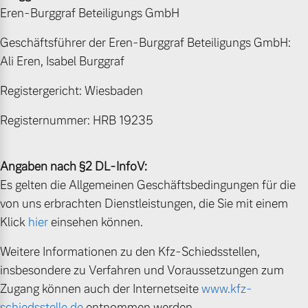
Eren-Burggraf Beteiligungs GmbH
Bitte sprechen Sie uns
Fahrzeug konfigurieren
direkt an.
Geschäftsführer der Eren-Burggraf Beteiligungs GmbH:
Mehr erfahren
Ali Eren, Isabel Burggraf
Sofort verfügbare Fahrzeuge
Registergericht: Wiesbaden
Registernummer: HRB 19235
Frühjahrscheck
Entdecken Sie unsere
Volvo Selekt
saisonalen Angebote.
Angaben nach §2 DL-InfoV:
Gebrauchtwagen
Mehr erfahren
Es gelten die Allgemeinen Geschäftsbedingungen für die
Die Neuwagenalternative
von uns erbrachten Dienstleistungen, die Sie mit einem
Mehr erfahren
Klick
hier
einsehen können.
Weitere Informationen zu den Kfz-Schiedsstellen,
Finanzierung & Leasing
insbesondere zu Verfahren und Voraussetzungen zum
Editionsmodelle
Zugang können auch der Internetseite
www.kfz-
Versicherung
Jetzt kennenlernen
schiedsstelle.de
entnommen werden.