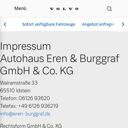
Menü
Impressum | Autohaus E
Sofort verfügbare Fahrzeuge
Angebot anfragen
Se
Impressum
Autohaus Eren & Burggraf
Vollelektrisch
6 Modelle
GmbH & Co. KG
Walramstraße 33
65510 Idstein
Aktuelle Angebote
Über uns
Telefon: 06126 93620
Plug-in Hybrid
Telefax: +49 6126 936219
3 Modelle
info@eren-burggraf.de
Geschäftskunden
Unser Team
Rechtsform GmbH & Co. KG