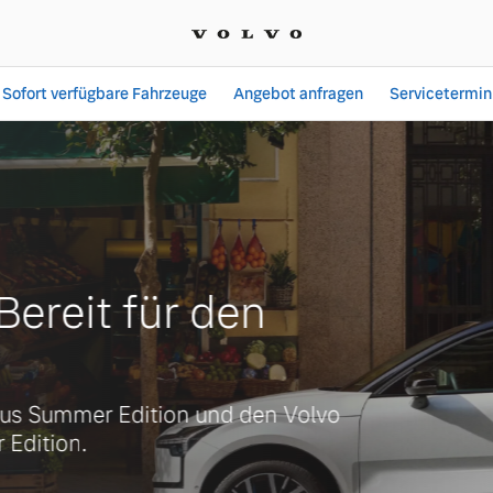
Sofort verfügbare Fahrzeuge
Angebot anfragen
Servicetermin
rnberg | Auto-Fiegl GmbH
ereit für den
s Summer Edition und den Volvo
dition.