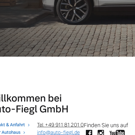
llkommen bei
to-Fiegl GmbH
Tel +49 911 81 201 0
Finden Sie uns auf
kt & Anfahrt
info@auto-fiegl.de
r Autohaus