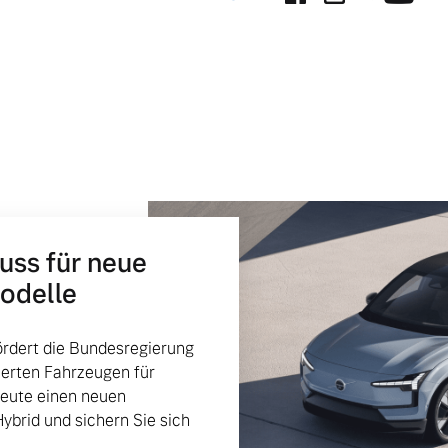
huss für neue
Modelle
 von Original Volvo Winter- und Sommer Kompletträder.
rdert die Bundesregierung
ierten Fahrzeugen für
heute einen neuen
Hybrid und sichern Sie sich