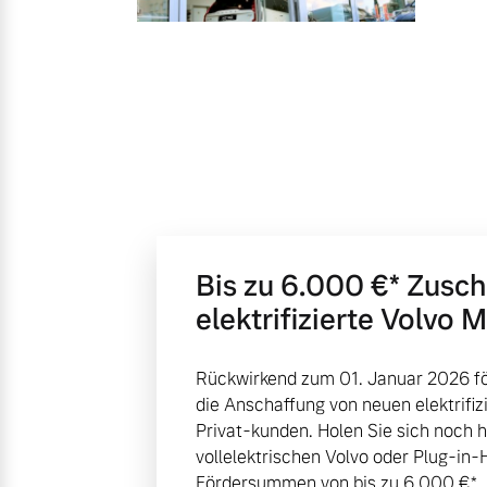
Gebrauchtwagen
Karriere
Fahrzeug konfigurieren
Unsere News & Events
Sofort verfügbare Fahrzeuge
Aktuelle Zubehörangebote
Zubehörkatalog
Service by Volvo
Volvo Selekt Gebrauchtwagen
Die Neuwagenalternative
Bis zu 6.000 €⁠* Zusc
elektrifizierte Volvo 
Sie erhalten bei uns eine Vielzahl
Mehr erfahren
Bitte sprechen Sie uns direkt an.
Rückwirkend zum 01. Januar 2026 fö
die Anschaffung von neuen elektrifiz
Mehr erfahren
Privat-kunden. Holen Sie sich noch 
Editionsmodelle
vollelektrischen Volvo oder Plug-in-
Jetzt kennenlernen
Fördersummen von bis zu 6.000 €⁠*.