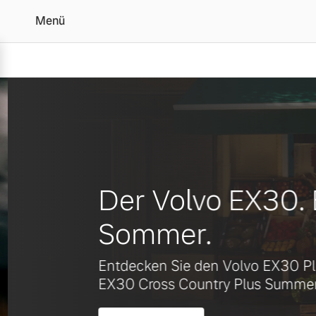
Menü
Ihr Volvo Händler in Nü
Vollelektrisch
6 Modelle
Der Volvo EX30. B
Sommer.
Plug-in Hybrid
Entdecken Sie den Volvo EX30 Plu
3 Modelle
EX30 Cross Country Plus Summer E