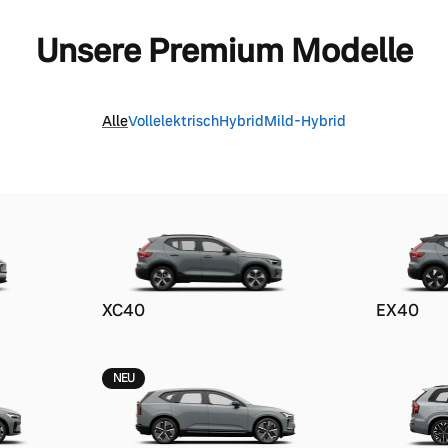
Unsere Premium Modelle
Alle
Vollelektrisch
Hybrid
Mild-Hybrid
XC40
EX40
NEU