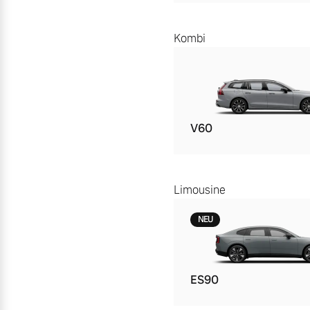
Kombi
V60
Limousine
NEU
ES90