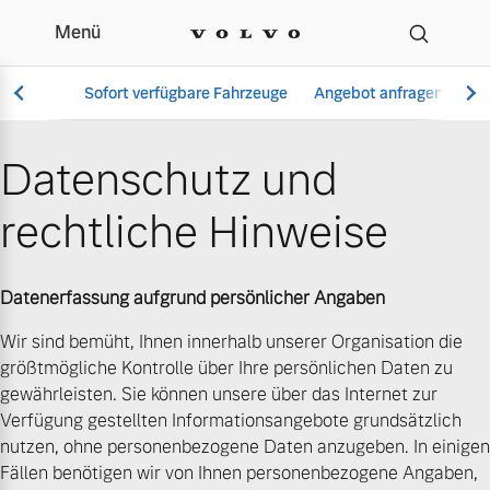
Menü
Datenschutz | Autohaus
Sofort verfügbare Fahrzeuge
Angebot anfragen
Se
Datenschutz und
rechtliche Hinweise
Vollelektrisch
6 Modelle
Datenerfassung aufgrund persönlicher Angaben
Wir sind bemüht, Ihnen innerhalb unserer Organisation die
größtmögliche Kontrolle über Ihre persönlichen Daten zu
Aktuelle Angebote
Über uns
Plug-in Hybrid
gewährleisten. Sie können unsere über das Internet zur
3 Modelle
Verfügung gestellten Informationsangebote grundsätzlich
nutzen, ohne personenbezogene Daten anzugeben. In einigen
Fällen benötigen wir von Ihnen personenbezogene Angaben,
Geschäftskunden
Unser Team