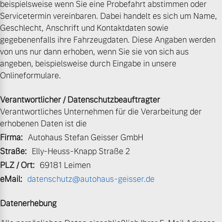
beispielsweise wenn Sie eine Probefahrt abstimmen oder
Servicetermin vereinbaren. Dabei handelt es sich um Name,
Volvo Gebrauchtwagenbörse
Kontakt und Anfahrt
Mild-Hybrid
Geschlecht, Anschrift und Kontaktdaten sowie
4 Modelle
gegebenenfalls ihre Fahrzeugdaten. Diese Angaben werden
Gebrauchtwagen
Unsere News & Events
von uns nur dann erhoben, wenn Sie sie von sich aus
angeben, beispielsweise durch Eingabe in unsere
Volvo kauft Ihr Auto
Onlineformulare.
Verantwortlicher / Datenschutzbeauftragter
Aktuelle Zubehörangebote
Geschäftskunden
Verantwortliches Unternehmen für die Verarbeitung der
erhobenen Daten ist die
Zubehörkatalog
Editionsmodelle
Firma:
Autohaus Stefan Geisser GmbH
Straße:
Elly-Heuss-Knapp Straße 2
Konnektivität
Aktuelle Serviceangebote
PLZ / Ort:
69181 Leimen
eMail:
datenschutz@autohaus-geisser.de
Service by Volvo
Datenerhebung
Angebot anfragen