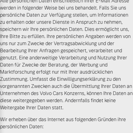
Alle persönlichen Daten einschließlich Ihrer E-Mail Adresse
Sie erhalten bei uns eine
werden in folgender Weise bei uns behandelt. Falls Sie uns
Fahrzeug konfigurieren
Vielzahl von Original
persönliche Daten zur Verfügung stellen, um Informationen
Volvo Winter- und
zu erhalten oder unsere Dienste in Anspruch zu nehmen,
Sommer Kompletträder.
Sofort verfügbare Fahrzeuge
speichern wir Ihre persönlichen Daten. Dies ermöglicht uns,
Bitte sprechen Sie uns
Ihre Bitte zu erfüllen. Ihre persönlichen Angaben werden von
direkt an.
uns nur zum Zwecke der Vertragsabwicklung und der
Bearbeitung Ihrer Anfragen gespeichert, verarbeitet und
Mehr erfahren
genutzt. Eine anderweitige Verarbeitung und Nutzung Ihrer
Daten für Zwecke der Beratung, der Werbung und
Volvo Selekt
Marktforschung erfolgt nur mit Ihrer ausdrücklichen
Gebrauchtwagen
Zustimmung. Umfasst die Einwilligungserklärung zu den
Die Neuwagenalternative
Frühjahrscheck
vorgenannten Zwecken auch die Übermittlung Ihrer Daten an
Entdecken Sie unsere
Mehr erfahren
Unternehmen des Volvo Cars Konzerns, können Ihre Daten an
saisonalen Angebote.
diese weitergegeben werden. Andernfalls findet keine
Mehr erfahren
Weitergabe Ihrer Daten statt.
Wir erheben über das Internet aus folgenden Gründen ihre
Editionsmodelle
persönlichen Daten:
Jetzt kennenlernen