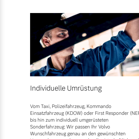
Gebrauchtwagen
Unsere News & Events
Fahrzeug konfigurieren
Volvo kauft Ihr Auto
Sofort verfügbare Fahrzeuge
Aktuelle Zubehörangebote
Zubehörkatalog
Volvo Selekt Gebrauchtwagen
Die Neuwagenalternative
Aktuelle Serviceangebote
Individuelle Umrüstung
Mehr erfahren
Service by Volvo
Vom Taxi, Polizeifahrzeug, Kommando
Einsatzfahrzeug (KDOW) oder First Responder (NE
bis hin zum individuell umgerüsteten
Sie erhalten bei uns eine Vielzahl
Editionsmodelle
Sonderfahrzeug: Wir passen Ihr Volvo
Bitte sprechen Sie uns direkt an.
Wunschfahrzeug genau an den gewünschten
Jetzt kennenlernen