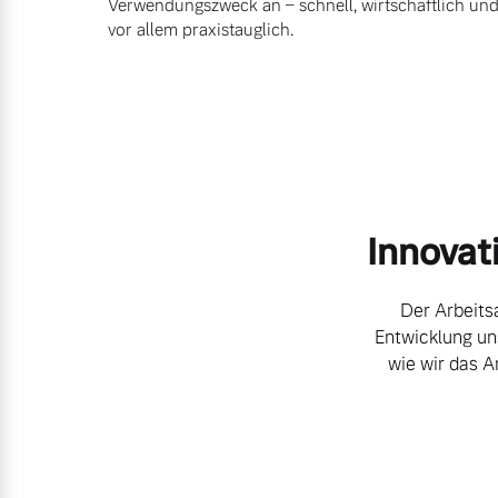
Verwendungszweck an – schnell, wirtschaftlich un
vor allem praxistauglich.
Mehr erfahren
Mehr erfahren
Frühjahrscheck
Entdecken Sie unsere saisonalen A
Innovat
Mehr erfahren
Der Arbeitsa
Entwicklung un
Finanzierung & Leasing
wie wir das A
Versicherung