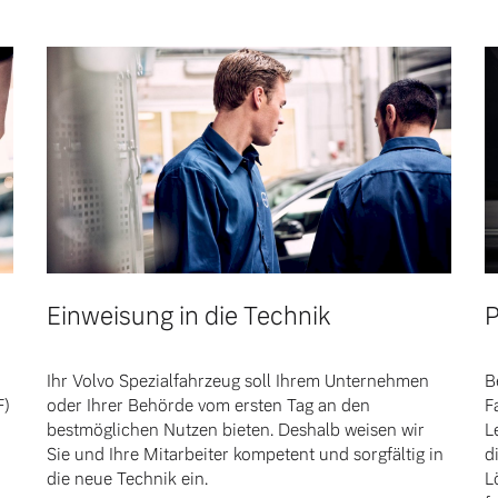
Einweisung in die Technik
P
Ihr Volvo Spezialfahrzeug soll Ihrem Unternehmen
B
F)
oder Ihrer Behörde vom ersten Tag an den
F
bestmöglichen Nutzen bieten. Deshalb weisen wir
L
 von Original Volvo Winter- und Sommer Kompletträder.
Sie und Ihre Mitarbeiter kompetent und sorgfältig in
d
die neue Technik ein.
L