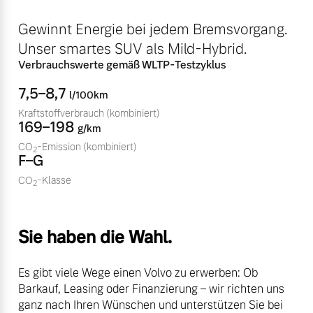
Sie erhalten bei uns eine
Fahrzeug konfigurieren
Gewinnt Energie bei jedem Bremsvorgang.
Vielzahl von Original
Volvo Winter- und
Unser smartes SUV als Mild-Hybrid.
Sommer Kompletträder.
Sofort verfügbare Fahrzeuge
Verbrauchswerte gemäß WLTP-Testzyklus
Bitte sprechen Sie uns
7,5–8,7
l/100km
direkt an.
Kraftstoffverbrauch
(kombiniert)
Mehr erfahren
169–198
g/km
CO
-Emission
(kombiniert)
2
Volvo Selekt
F–G
Gebrauchtwagen
CO
-Klasse
2
Die Neuwagenalternative
Frühjahrscheck
Entdecken Sie unsere
Mehr erfahren
saisonalen Angebote.
Sie haben die Wahl.
Mehr erfahren
Es gibt viele Wege einen Volvo zu erwerben: Ob
Editionsmodelle
Barkauf, Leasing oder Finanzierung – wir richten uns
ganz nach Ihren Wünschen und unterstützen Sie bei
Jetzt kennenlernen