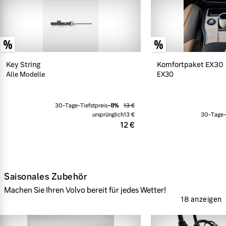
Key String
Komfortpaket EX30
Alle Modelle
EX30
30-Tage-Tiefstpreis
-
8
%
13 €
ursprünglich
13 €
30-Tage-T
12 €
Saisonales Zubehör
Machen Sie Ihren Volvo bereit für jedes Wetter!
18 anzeigen