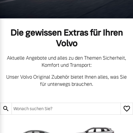
Volvo Gebrauchtwagenbörse
Kontakt und Anfahrt
Mild-Hybrid
4 Modelle
Gebrauchtwagen
Kooperationspartner
Die gewissen Extras für Ihren
Volvo kauft Ihr Auto
Unsere News & Events
Volvo
Aktuelle Angebote und alles zu den Themen Sicherheit,
Aktuelle Zubehörangebote
Geschäftskunden
Komfort und Transport:
Zubehörkatalog
Unser Volvo Original Zubehör bietet Ihnen alles, was Sie
Editionsmodelle
für unterwegs brauchen.
Konnektivität
Service by Volvo
Sie erhalten bei uns eine
Angebot anfragen
Vielzahl von Original