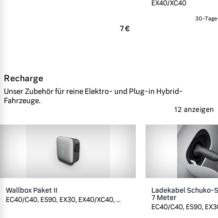
EX40/XC40
30-Tage-
7 €
Recharge
Unser Zubehör für reine Elektro- und Plug-in Hybrid-
Fahrzeuge.
12 anzeigen
Wallbox Paket II
Ladekabel Schuko-St
7 Meter
EC40/C40, ES90, EX30, EX40/XC40, ...
EC40/C40, ES90, EX30