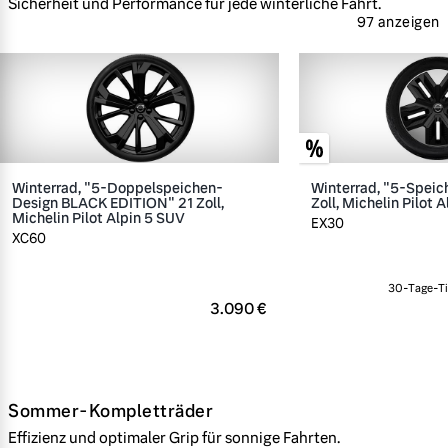
Sicherheit und Performance für jede winterliche Fahrt.
97 anzeigen
Winterrad, "5-Doppelspeichen-
Winterrad, "5-Speic
Design BLACK EDITION" 21 Zoll,
Zoll, Michelin Pilot A
Michelin Pilot Alpin 5 SUV
EX30
XC60
30-Tage-Ti
3.090 €
Sommer-Kompletträder
Effizienz und optimaler Grip für sonnige Fahrten.