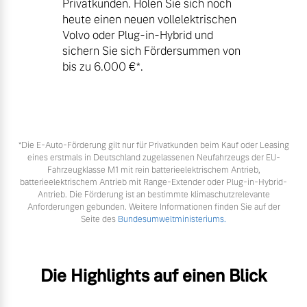
Privatkunden. Holen Sie sich noch
heute einen neuen vollelektrischen
Volvo oder Plug-in-Hybrid und
sichern Sie sich Fördersummen von
bis zu 6.000 €⁠*.
*Die E‑Auto-Förderung gilt nur für Privatkunden beim Kauf oder Leasing
eines erstmals in Deutschland zugelassenen Neufahrzeugs der EU-
Fahrzeugklasse M1 mit rein batterieelektrischem Antrieb,
batterieelektrischem Antrieb mit Range-Extender oder Plug-in-Hybrid-
Antrieb. Die Förderung ist an bestimmte klimaschutzrelevante
Anforderungen gebunden. Weitere Informationen finden Sie auf der
Seite des
Bundesumweltministeriums.
Die Highlights auf einen Blick