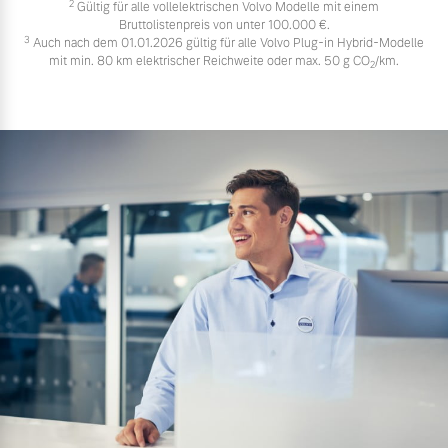
2
Gültig für alle vollelektrischen Volvo Modelle mit einem
Bruttolistenpreis von unter 100.000 €.
3
Auch nach dem 01.01.2026 gültig für alle Volvo Plug-in Hybrid-Modelle
mit min. 80 km elektrischer Reichweite oder max. 50 g CO
/km.
2