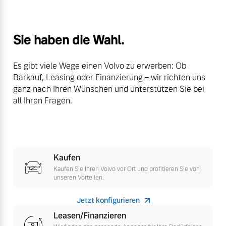
Volvo Winter- und
Fahrzeug konfigurieren
Sommer Kompletträder.
Bitte sprechen Sie uns
Sie haben die Wahl.
Sofort verfügbare Fahrzeuge
direkt an.
Mehr erfahren
Es gibt viele Wege einen Volvo zu erwerben: Ob
Barkauf, Leasing oder Finanzierung – wir richten uns
ganz nach Ihren Wünschen und unterstützen Sie bei
all Ihren Fragen.
Volvo Selekt
Frühjahrscheck
Gebrauchtwagen
Entdecken Sie unsere
Die Neuwagenalternative
saisonalen Angebote.
Mehr erfahren
Mehr erfahren
Kaufen
Kaufen Sie Ihren Volvo vor Ort und profitieren Sie von
unseren Vorteilen.
Jetzt konfigurieren
Editionsmodelle
Finanzierung & Leasing
Leasen/Finanzieren
Jetzt kennenlernen