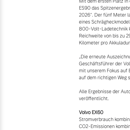
Mit dem ersten Platz in
ES90 das Spitzenergebn
Mehr erfahren
2026“. Der fünf Meter la
eines Schrägheckmodells
Frühjahrscheck
800-Volt-Ladetechnik k
Entdecken Sie unsere saisonalen A
Reichweite von bis zu 
Kilometer pro Akkuladu
Mehr erfahren
„Die erneute Auszeichnun
Geschäftsführer der Vol
mit unserem Fokus auf 
auf dem richtigen Weg si
Finanzierung & Leasing
Alle Ergebnisse der Aut
Versicherung
veröffentlicht.

Stromverbrauch kombini
CO2-Emissionen kombinie