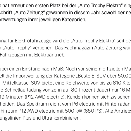
o hat erneut den ersten Platz bei der „Auto Trophy Elektro“ ein
chrift „Auto Zeitung“ gewannen in diesem Jahr sowohl der ne
rtwertungen ihrer jeweiligen Kategorien.
ng für Elektrofahrzeuge wird die „Auto Trophy Elektro“ seit d
n „Auto Trophy“ verliehen. Das Fachmagazin Auto Zeitung würd
ahrzeugen mit Elektroantrieb.

abei einen Einstand nach Maß: Noch vor seinem offiziellen M
ll die Importwertung der Kategorie „Beste E-SUV über 50.00
-Mittelklasse-SUV bietet eine Reichweite von bis zu 810 Kil
die Schnellaufladung von zehn auf 80 Prozent dauert nur 16 Mi
19 Minuten (P12 AWD electric). Kunden können sich zwischen 
 von Original Volvo Winter- und Sommer Kompletträder.
heiden. Das Spektrum reicht vom P6 electric mit Hinterradant
 hin zum P12 AWD electric mit 500 kW (680 PS). Alle Antriebs
ngslinien Plus und Ultra kombinieren.
