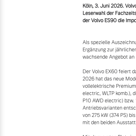
Gebrauchtwagen
Karriere
Köln, 3. Juni 2026. Volv
Fahrzeug konfigurieren
Leserwahl der Fachzeits
Volvo kauft Ihr Auto
Unsere News & Events
der Volvo ES90 die Impo
Sofort verfügbare Fahrzeuge
Aktuelle Zubehörangebote
Als spezielle Auszeichnu
Ergänzung zur jährliche
Zubehörkatalog
wachsende Angebot an F
Volvo Selekt Gebrauchtwagen
Der Volvo EX60 feiert d
Die Neuwagenalternative
2026 hat das neue Mode
Service by Volvo
vollelektrische Premium
Mehr erfahren
electric, WLTP komb.), 
P10 AWD electric) bzw. 
Sie erhalten bei uns eine Vielzahl
Antriebsvarianten entsc
Bitte sprechen Sie uns direkt an.
von 275 kW (374 PS) bis
mit den beiden Ausstattu
Editionsmodelle
Mehr erfahren
Jetzt kennenlernen