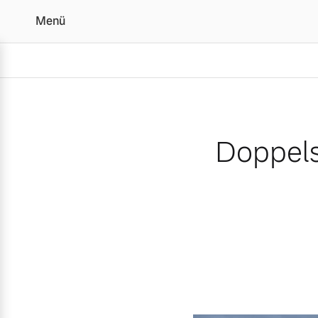
Menü
Doppelsieg für Volvo bei
Doppels
Vollelektrisch
6 Modelle
Plug-in Hybrid
3 Modelle