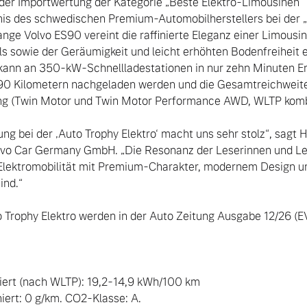
 der Importwertung der Kategorie „Beste Elektro-Limousinen“ k
is des schwedischen Premium-Automobilherstellers bei der „A
nge Volvo ES90 vereint die raffinierte Eleganz einer Limousine 
 sowie der Geräumigkeit und leicht erhöhten Bodenfreiheit e
ann an 350-kW-Schnellladestationen in nur zehn Minuten Ene
ngebote.
290 Kilometern nachgeladen werden und die Gesamtreichweite
ng (Twin Motor und Twin Motor Performance AWD, WLTP komb.
g bei der ‚Auto Trophy Elektro‘ macht uns sehr stolz“, sagt H
vo Car Germany GmbH. „Die Resonanz der Leserinnen und Lese
Elektromobilität mit Premium-Charakter, modernem Design und
nd.“

o Trophy Elektro werden in der Auto Zeitung Ausgabe 12/26 (EV
ert (nach WLTP): 19,2-14,9 kWh/100 km

rt: 0 g/km. CO2-Klasse: A. 
