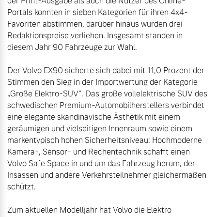
der Print-Ausgabe als auch die Nutzer des Online-
Volvo Winter- und
Portals konnten in sieben Kategorien für ihren 4x4-
Fahrzeug konfigurieren
Sommer Kompletträder.
Favoriten abstimmen, darüber hinaus wurden drei 
Bitte sprechen Sie uns
Redaktionspreise verliehen. Insgesamt standen in 
Sofort verfügbare Fahrzeuge
direkt an.
diesem Jahr 90 Fahrzeuge zur Wahl.  

Mehr erfahren
Der Volvo EX90 sicherte sich dabei mit 11,0 Prozent der 
Stimmen den Sieg in der Importwertung der Kategorie 
„Große Elektro-SUV“. Das große vollelektrische SUV des 
schwedischen Premium-Automobilherstellers verbindet 
Volvo Selekt
Frühjahrscheck
eine elegante skandinavische Ästhetik mit einem 
Gebrauchtwagen
Entdecken Sie unsere
geräumigen und vielseitigen Innenraum sowie einem 
Die Neuwagenalternative
saisonalen Angebote.
markentypisch hohen Sicherheitsniveau: Hochmoderne 
Mehr erfahren
Mehr erfahren
Kamera-, Sensor- und Rechentechnik schafft einen 
Volvo Safe Space in und um das Fahrzeug herum, der 
Insassen und andere Verkehrsteilnehmer gleichermaßen 
schützt.

Editionsmodelle
Finanzierung & Leasing
Zum aktuellen Modelljahr hat Volvo die Elektro-
Jetzt kennenlernen