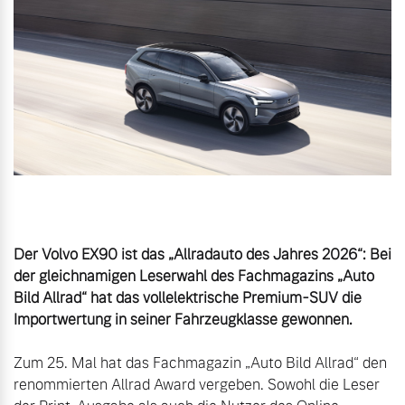
Volvo Gebrauchtwagenbörse
Kontakt und Anfahrt
Mild-Hybrid
4 Modelle
Gebrauchtwagen
Karriere
Volvo kauft Ihr Auto
Unsere News & Events
Aktuelle Zubehörangebote
Geschäftskunden
Zubehörkatalog
Editionsmodelle
Der Volvo EX90 ist das „Allradauto des Jahres 2026“: Bei 
der gleichnamigen Leserwahl des Fachmagazins „Auto 
Konnektivität
Bild Allrad“ hat das vollelektrische Premium-SUV die 
Service by Volvo
Importwertung in seiner Fahrzeugklasse gewonnen.
Zum 25. Mal hat das Fachmagazin „Auto Bild Allrad“ den 
Sie erhalten bei uns eine
renommierten Allrad Award vergeben. Sowohl die Leser 
Angebot anfragen
Vielzahl von Original