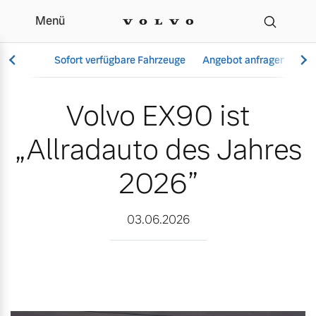
Menü
Volvo EX90 ist „Allradau
Sofort verfügbare Fahrzeuge
Angebot anfragen
Se
Volvo EX90 ist
„Allradauto des Jahres
Vollelektrisch
6 Modelle
2026”
03.06.2026
Aktuelle Angebote
Über uns
Plug-in Hybrid
3 Modelle
Geschäftskunden
Unser Team