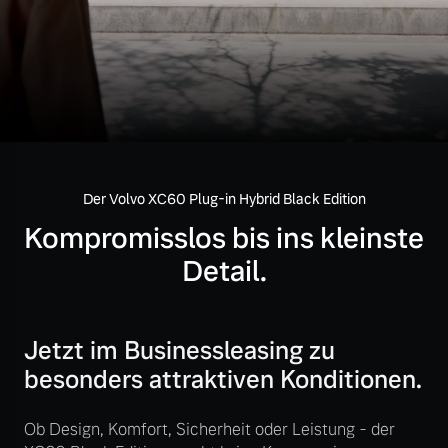
Volvo Gebrauchtwagenbörse
Kontakt und Anfahrt
Mild-Hybrid
4 Modelle
Gebrauchtwagen
Karriere
Volvo kauft Ihr Auto
Unsere News & Events
Der Volvo XC60 Plug-in Hybrid Black Edition
Aktuelle Zubehörangebote
Geschäftskunden
Kompromisslos bis ins kleinste
Zubehörkatalog
Detail.
Editionsmodelle
Konnektivität
Service by Volvo
Jetzt im Businessleasing zu
besonders attraktiven Konditionen.
Sie erhalten bei uns eine
Ob Design, Komfort, Sicherheit oder Leistung - der
Angebot anfragen
Vielzahl von Original