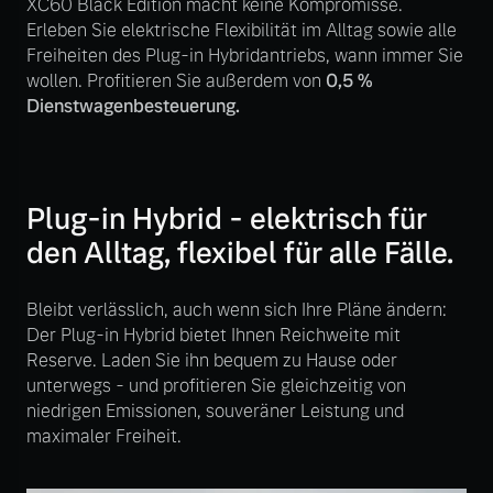
XC60 Black Edition macht keine Kompromisse.
Volvo Winter- und
Erleben Sie elektrische Flexibilität im Alltag sowie alle
Fahrzeug konfigurieren
Sommer Kompletträder.
Freiheiten des Plug-in Hybridantriebs, wann immer Sie
Bitte sprechen Sie uns
wollen. Profitieren Sie außerdem von
0,5 %
Sofort verfügbare Fahrzeuge
direkt an.
Dienstwagenbesteuerung.
Mehr erfahren
Plug-in Hybrid - elektrisch für
Volvo Selekt
den Alltag, flexibel für alle Fälle.
Frühjahrscheck
Gebrauchtwagen
Entdecken Sie unsere
Die Neuwagenalternative
saisonalen Angebote.
Bleibt verlässlich, auch wenn sich Ihre Pläne ändern:
Der Plug-in Hybrid bietet Ihnen Reichweite mit
Mehr erfahren
Mehr erfahren
Reserve. Laden Sie ihn bequem zu Hause oder
unterwegs - und profitieren Sie gleichzeitig von
niedrigen Emissionen, souveräner Leistung und
maximaler Freiheit.
Editionsmodelle
Finanzierung & Leasing
Jetzt kennenlernen