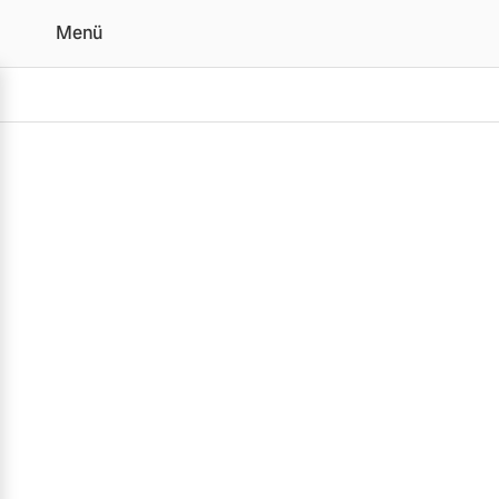
Menü
Komplettrad Konfigurator
Vollelektrisch
6 Modelle
Plug-in Hybrid
3 Modelle