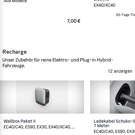
Alle Modelle
EX40/XC40
30-Tage-Tie
7,00 €
Recharge
Unser Zubehör für reine Elektro- und Plug-in Hybrid-
Fahrzeuge.
12 anzeigen
Wallbox Paket II
Ladekabel Schuko-St
7 Meter
EC40/C40, ES90, EX30, EX40/XC40, ...
EC40/C40, ES90, EX30