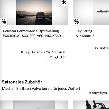
Polestar Performance Optimierung
Key String
EX40/XC40, S60, S90, V60, V90, XC60, ...
Alle Modelle
30-Tage-Ti
30-Tage-Tiefstpreis
-
1
%
1.061,42 €
1.055,00 €
Saisonales Zubehör
Machen Sie Ihren Volvo bereit für jedes Wetter!
18 anzeigen