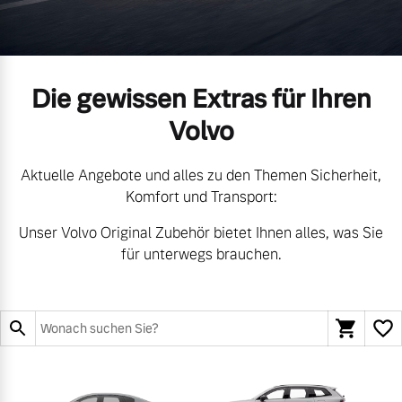
Volvo Gebrauchtwagenbörse
Kontakt und Anfahrt
Mild-Hybrid
4 Modelle
Gebrauchtwagen
Karriere
Die gewissen Extras für Ihren
Volvo kauft Ihr Auto
Unsere News & Events
Volvo
Aktuelle Angebote und alles zu den Themen Sicherheit,
Aktuelle Zubehörangebote
Geschäftskunden
Komfort und Transport:
Zubehörkatalog
Unser Volvo Original Zubehör bietet Ihnen alles, was Sie
Editionsmodelle
für unterwegs brauchen.
Konnektivität
Service by Volvo
Sie erhalten bei uns eine
Angebot anfragen
Vielzahl von Original