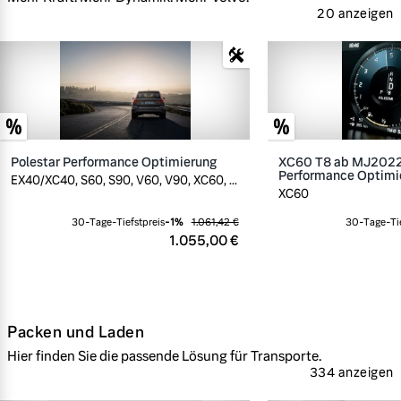
20 anzeigen
Polestar Performance Optimierung
XC60 T8 ab MJ2022,
Performance Optimi
EX40/XC40, S60, S90, V60, V90, XC60, ...
XC60
30-Tage-Tiefstpreis
-
1
%
1.061,42 €
30-Tage-Tie
1.055,00 €
Packen und Laden
Hier finden Sie die passende Lösung für Transporte.
334 anzeigen