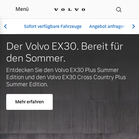
Menü
Ihr Volvo Händler in Ma
Sofort verfügbare Fahrzeuge
Angebot anfragen
Se
Der Volvo EX30. Bereit für
den Sommer.
Vollelektrisch
Entdecken Sie den Volvo EX30 Plus Summer
6 Modelle
Edition und den Volvo EX30 Cross Country Plus
Summer Edition.
Mehr erfahren
Aktuelle Angebote
Über uns
Plug-in Hybrid
3 Modelle
Geschäftskunden
Unser Team