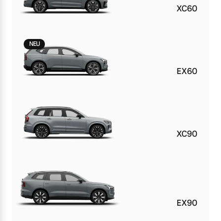
XC60
NEU
EX60
XC90
EX90