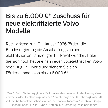
Versicherung
Mehr erfahren
Bis zu 6.000 €⁠* Zuschuss für
neue elektrifizierte Volvo
Modelle
Rückwirkend zum 01. Januar 2026 fördert die
Bundesregierung die Anschaffung von neuen
elektrifizierten Fahrzeugen für Privat-kunden. Holen
Sie sich noch heute einen neuen vollelektrischen Volvo
oder Plug-in-Hybrid und sichern Sie sich
Fördersummen von bis zu 6.000 €⁠*.
*Die E‑Auto-Förderung gilt nur für Privatkunden beim Kauf oder Leasing eines
erstmals in Deutschland zugelassenen Neufahrzeugs der EU-Fahrzeugklasse M1
mit rein batterieelektrischem Antrieb, batterieelektrischem Antrieb mit Range-
Extender oder Plug-in-Hybrid-Antrieb. Die Förderung ist an bestimmte