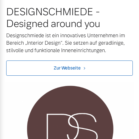
Volvo Winter- und
DESIGNSCHMIEDE -
Fahrzeug konfigurieren
Sommer Kompletträder.
Designed around you
Bitte sprechen Sie uns
Sofort verfügbare Fahrzeuge
direkt an.
Designschmiede ist ein innovatives Unternehmen im
Mehr erfahren
Bereich „Interior Design“. Sie setzen auf geradlinige,
stilvolle und funktionale Inneneinrichtungen.
Zur Webseite
Volvo Selekt
Frühjahrscheck
Gebrauchtwagen
Entdecken Sie unsere
Die Neuwagenalternative
saisonalen Angebote.
Mehr erfahren
Mehr erfahren
Editionsmodelle
Finanzierung & Leasing
Jetzt kennenlernen