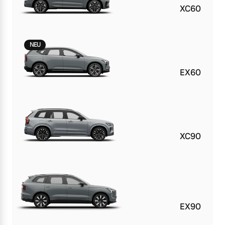
XC60
NEU
EX60
XC90
EX90