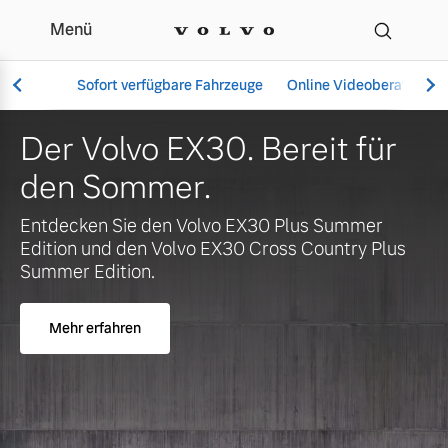
Menü
Ihr Volvo Händler in Fri
Sofort verfügbare Fahrzeuge
Online Videoberatung
r Volvo EX30. Bereit für
Je
n Sommer.
ve
Vollelektrisch
XC
ecken Sie den Volvo EX30 Plus Summer
6 Modelle
ion und den Volvo EX30 Cross Country Plus
er Edition.
M
ehr erfahren
Aktuelle Angebote
Über uns
Plug-in Hybrid
3 Modelle
Geschäftskunden
Unser Team