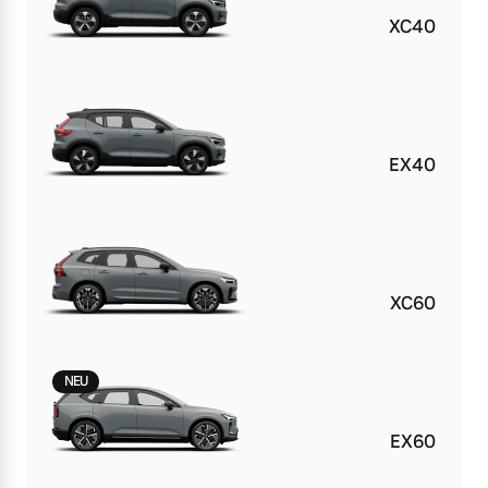
XC40
EX40
XC60
NEU
EX60