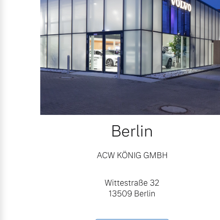
Mehr erfahren
Frühjahrscheck
Entdecken Sie unsere saisonalen A
Mehr erfahren
Berlin
Finanzierung & Leasing
ACW KÖNIG GMBH
Versicherung
Wittestraße 32
13509 Berlin