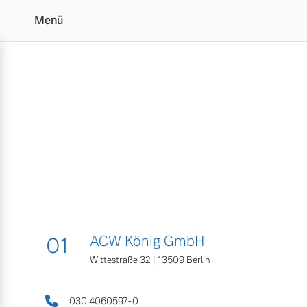
Menü
Kontakt und Anfahrt | 
Vollelektrisch
6 Modelle
01
ACW König GmbH
Plug-in Hybrid
3 Modelle
Wittestraße 32 | 13509 Berlin
030 4060597-0