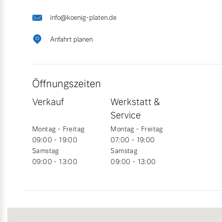
info@koenig-platen.de
Mild-Hybrid
4 Modelle
Anfahrt planen
Öffnungszeiten
Verkauf
Werkstatt &
Geschäftskunden
Service
Montag - Freitag
Montag - Freitag
Editionsmodelle
Aktuelle Angebote
Über uns
09:00 - 19:00
07:00 - 19:00
Samstag
Samstag
Konnektivität
09:00 - 13:00
09:00 - 13:00
Geschäftskunden
Unser Team
Volvo Gebrauchtwagenbörse
Kontakt und Anfahrt
Angebot anfragen