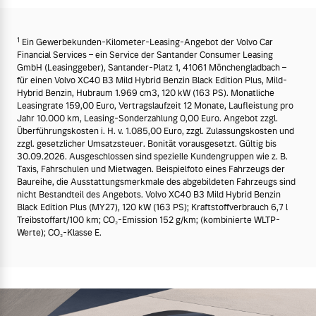
1
Ein Gewerbekunden-Kilometer-Leasing-Angebot der Volvo Car
Financial Services – ein Service der Santander Consumer Leasing
GmbH (Leasinggeber), Santander-Platz 1, 41061 Mönchengladbach –
für einen Volvo XC40 B3 Mild Hybrid Benzin Black Edition Plus, Mild-
Hybrid Benzin, Hubraum 1.969 cm3, 120 kW (163 PS). Monatliche
Leasingrate 159,00 Euro, Vertragslaufzeit 12 Monate, Laufleistung pro
Jahr 10.000 km, Leasing-Sonderzahlung 0,00 Euro. Angebot zzgl.
Überführungskosten i. H. v. 1.085,00 Euro, zzgl. Zulassungskosten und
zzgl. gesetzlicher Umsatzsteuer. Bonität vorausgesetzt. Gültig bis
30.09.2026. Ausgeschlossen sind spezielle Kundengruppen wie z. B.
Taxis, Fahrschulen und Mietwagen. Beispielfoto eines Fahrzeugs der
Baureihe, die Ausstattungsmerkmale des abgebildeten Fahrzeugs sind
nicht Bestandteil des Angebots. Volvo XC40 B3 Mild Hybrid Benzin
Black Edition Plus (MY27), 120 kW (163 PS); Kraftstoffverbrauch 6,7 l
Treibstoffart/100 km; CO₂-Emission 152 g/km; (kombinierte WLTP-
Werte); CO₂-Klasse E.