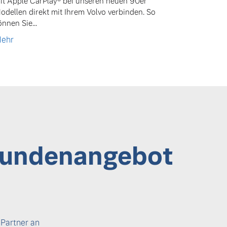
it Apple CarPlay® bei unseren neuen 90er
odellen direkt mit Ihrem Volvo verbinden. So
önnen Sie...
ehr
kundenangebot
 Partner an