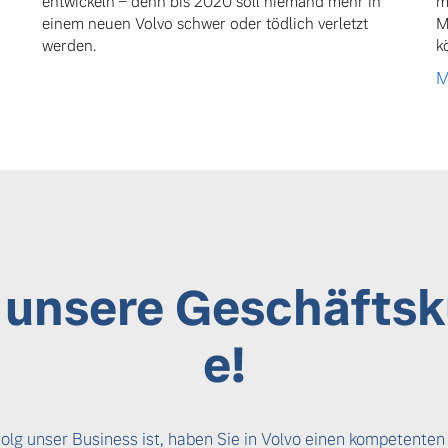
entwickeln – denn bis 2020 soll niemand mehr in
m
einem neuen Volvo schwer oder tödlich verletzt
M
werden.
k
M
e unsere Geschäfts
e!
rfolg unser Business ist, haben Sie in Volvo einen kompetenten