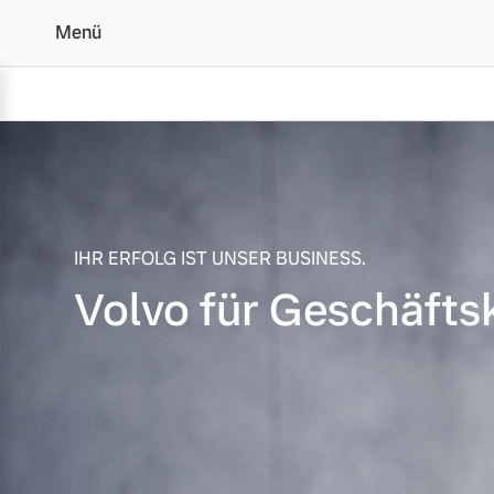
Menü
Volvo für Geschäftskund
Vollelektrisch
6 Modelle
IHR ERFOLG IST UNSER BUSINESS.
Volvo für Geschäfts
Plug-in Hybrid
3 Modelle