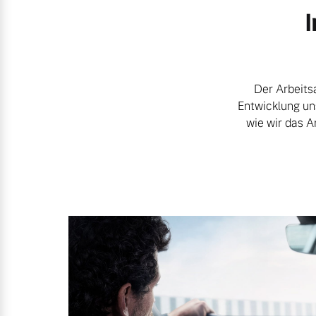
I
Frühjahrscheck
Entdecken Sie unsere saisonalen A
Der Arbeitsa
Entwicklung un
Mehr erfahren
wie wir das A
Finanzierung & Leasing
Versicherung