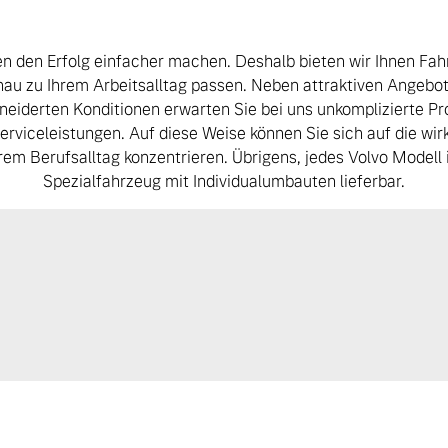
en den Erfolg einfacher machen. Deshalb bieten wir Ihnen Fa
nau zu Ihrem Arbeitsalltag passen. Neben attraktiven Angebo
iderten Konditionen erwarten Sie bei uns unkomplizierte P
rviceleistungen. Auf diese Weise können Sie sich auf die wirk
rem Berufsalltag konzentrieren. Übrigens, jedes Volvo Modell 
Spezialfahrzeug mit Individualumbauten lieferbar.
 von Original Volvo Winter- und Sommer Kompletträder.