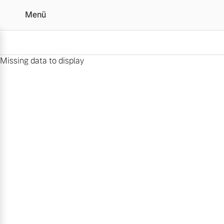
Menü
Missing data to display
Volvo exklusiv
Vollelektrisch
6 Modelle
Plug-in Hybrid
3 Modelle