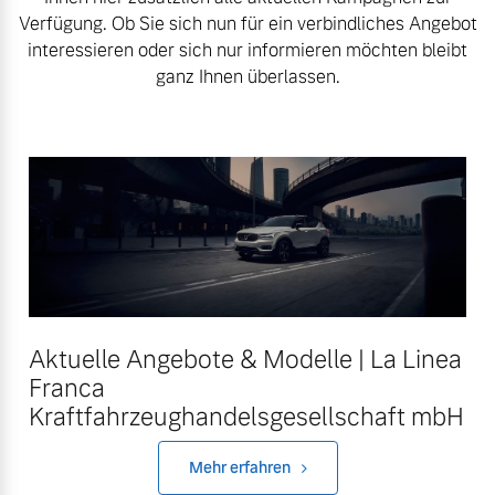
Volvo Winter- und
Verfügung. Ob Sie sich nun für ein verbindliches Angebot
Fahrzeug konfigurieren
Sommer Kompletträder.
interessieren oder sich nur informieren möchten bleibt
ganz Ihnen überlassen.
Bitte sprechen Sie uns
Sofort verfügbare Fahrzeuge
direkt an.
Mehr erfahren
Editionsmodelle
Frühjahrscheck
Jetzt kennenlernen
Entdecken Sie unsere
saisonalen Angebote.
Mehr erfahren
Mehr erfahren
Aktuelle Angebote & Modelle | La Linea
Franca
Kraftfahrzeughandelsgesellschaft mbH
Finanzierung & Leasing
Mehr erfahren