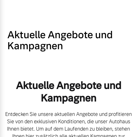
Volvo Gebrauchtwagenbörse
Kontakt und Anfahrt
Mild-Hybrid
4 Modelle
Gebrauchtwagen
Unsere News & Events
Aktuelle Angebote und
Volvo kauft Ihr Auto
Kampagnen
Aktuelle Zubehörangebote
Geschäftskunden
Zubehörkatalog
Editionsmodelle
Aktuelle Angebote und
Kampagnen
Konnektivität
Service by Volvo
Entdecken Sie unsere aktuellen Angebote und profitieren
Sie von den exklusiven Konditionen, die unser Autohaus
Sie erhalten bei uns eine
Ihnen bietet. Um auf dem Laufenden zu bleiben, stehen
Angebot anfragen
Vielzahl von Original
Ihnen hier zusätzlich alle aktuellen Kampagnen zur