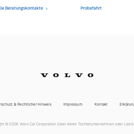
lle Beratungskontakte
Probefahrt
 von Original Volvo Winter- und Sommer Kompletträder.
nschutz & Rechtlicher Hinweis
Impressum
Kontakt
Erklärun
ght © 2026 Volvo Car Corporation (oder deren Tochterunternehmen oder Lizen