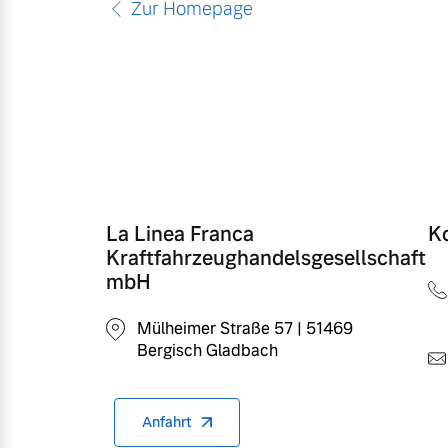
Zur Homepage
Mild-Hybrid
4 Modelle
Geschäftskunden
La Linea Franca
K
Kraftfahrzeughandelsgesellschaft
Editionsmodelle
Aktuelle Angebote
Über uns
mbH
Konnektivität
Mülheimer Straße 57 | 51469
Bergisch Gladbach
Geschäftskunden
Unser Team
Volvo Gebrauchtwagenbörse
Kontakt und Anfahrt
Anfahrt
Angebot anfragen