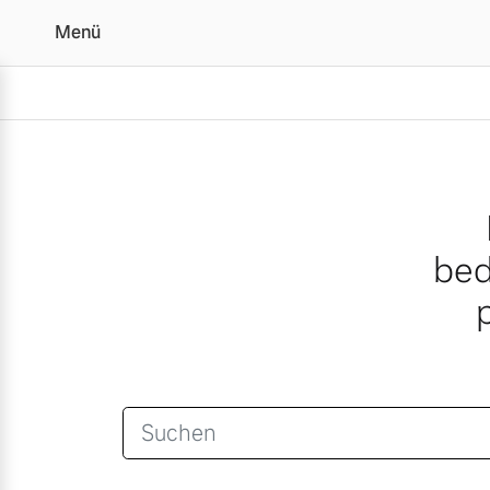
Menü
Suche
Vollelektrisch
6 Modelle
bed
Plug-in Hybrid
3 Modelle