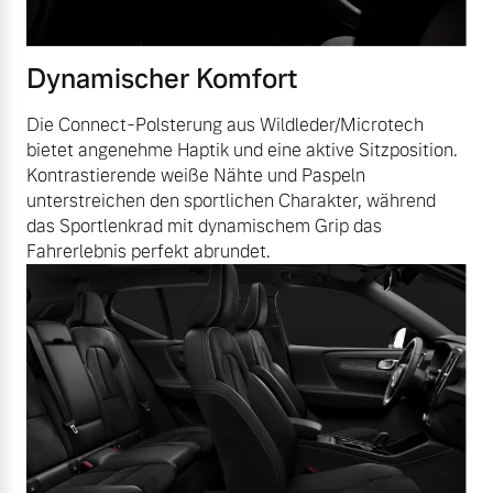
Dynamischer Komfort
Die Connect-Polsterung aus Wildleder/Microtech
bietet angenehme Haptik und eine aktive Sitzposition.
Kontrastierende weiße Nähte und Paspeln
unterstreichen den sportlichen Charakter, während
das Sportlenkrad mit dynamischem Grip das
Fahrerlebnis perfekt abrundet.