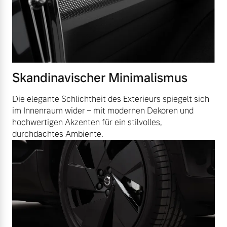
Skandinavischer Minimalismus
Die elegante Schlichtheit des Exterieurs spiegelt sich
im Innenraum wider – mit modernen Dekoren und
hochwertigen Akzenten für ein stilvolles,
durchdachtes Ambiente.