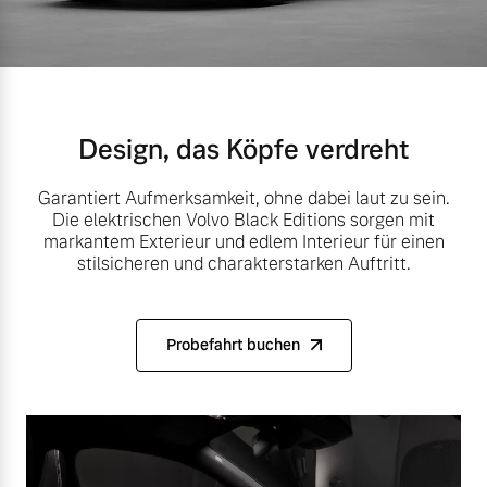
Volvo Gebrauchtwagenbörse
Kontakt und Anfahrt
Mild-Hybrid
4 Modelle
Gebrauchtwagen
Unsere News & Events
Volvo kauft Ihr Auto
Design, das Köpfe verdreht
Garantiert Aufmerksamkeit, ohne dabei laut zu sein.
Die elektrischen Volvo Black Editions sorgen mit
Aktuelle Zubehörangebote
Geschäftskunden
markantem Exterieur und edlem Interieur für einen
stilsicheren und charakterstarken Auftritt.
Zubehörkatalog
Editionsmodelle
Konnektivität
Probefahrt buchen
Service by Volvo
Sie erhalten bei uns eine
Angebot anfragen
Vielzahl von Original