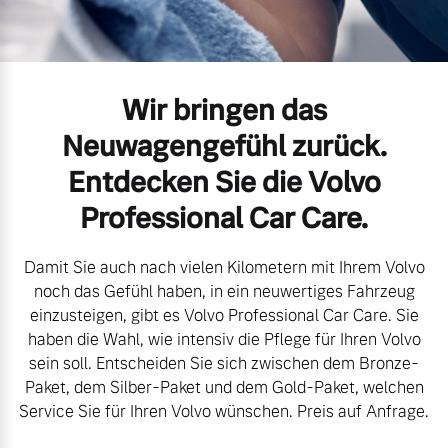
Volvo Gebrauchtwagenbörse
Kontakt und Anfahrt
Mild-Hybrid
4 Modelle
Gebrauchtwagen
Unsere News & Events
Wir bringen das
Volvo kauft Ihr Auto
Neuwagengefühl zurück.
Entdecken Sie die Volvo
Aktuelle Zubehörangebote
Professional Car Care.
Geschäftskunden
Zubehörkatalog
Damit Sie auch nach vielen Kilometern mit Ihrem Volvo
Editionsmodelle
noch das Gefühl haben, in ein neuwertiges Fahrzeug
einzusteigen, gibt es Volvo Professional Car Care. Sie
Konnektivität
Service by Volvo
haben die Wahl, wie intensiv die Pflege für Ihren Volvo
sein soll. Entscheiden Sie sich zwischen dem Bronze-
Paket, dem Silber-Paket und dem Gold-Paket, welchen
Service Sie für Ihren Volvo wünschen. Preis auf Anfrage.
Sie erhalten bei uns eine
Angebot anfragen
Vielzahl von Original