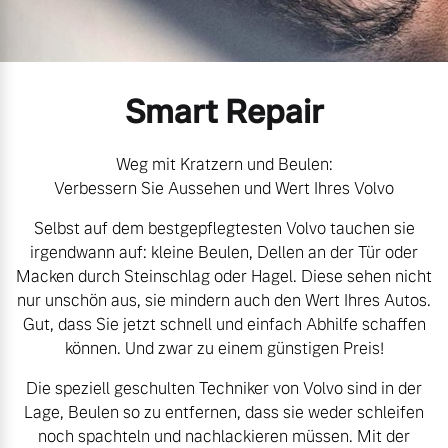
Volvo Gebrauchtwagenbörse
Kontakt und Anfahrt
Mild-Hybrid
4 Modelle
Gebrauchtwagen
Unsere News & Events
Smart Repair
Volvo kauft Ihr Auto
Weg mit Kratzern und Beulen:
Verbessern Sie Aussehen und Wert Ihres Volvo
Aktuelle Zubehörangebote
Geschäftskunden
Selbst auf dem bestgepflegtesten Volvo tauchen sie
irgendwann auf: kleine Beulen, Dellen an der Tür oder
Zubehörkatalog
Editionsmodelle
Macken durch Steinschlag oder Hagel. Diese sehen nicht
nur unschön aus, sie mindern auch den Wert Ihres Autos.
Konnektivität
Gut, dass Sie jetzt schnell und einfach Abhilfe schaffen
Service by Volvo
können. Und zwar zu einem günstigen Preis!
Die speziell geschulten Techniker von Volvo sind in der
Lage, Beulen so zu entfernen, dass sie weder schleifen
Sie erhalten bei uns eine
Angebot anfragen
noch spachteln und nachlackieren müssen. Mit der
Vielzahl von Original