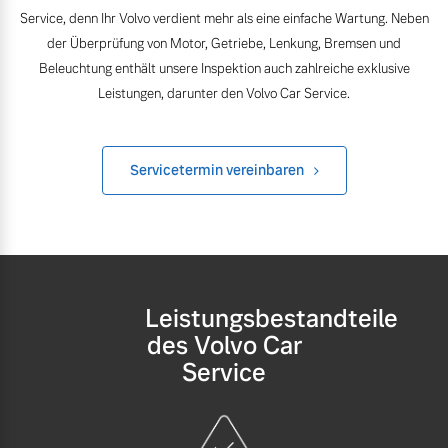
Volvo Winter- und
Service, denn Ihr Volvo verdient mehr als eine einfache Wartung. Neben
Fahrzeug konfigurieren
Sommer Kompletträder.
der Überprüfung von Motor, Getriebe, Lenkung, Bremsen und
Bitte sprechen Sie uns
Beleuchtung enthält unsere Inspektion auch zahlreiche exklusive
Sofort verfügbare Fahrzeuge
direkt an.
Leistungen, darunter den Volvo Car Service.
Mehr erfahren
Servicetermin vereinbaren
Editionsmodelle
Frühjahrscheck
Jetzt kennenlernen
Entdecken Sie unsere
saisonalen Angebote.
Mehr erfahren
Mehr erfahren
Leistungsbestandteile
des Volvo Car
Service
Finanzierung & Leasing