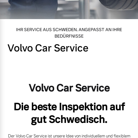
Volvo Gebrauchtwagenbörse
Kontakt und Anfahrt
Mild-Hybrid
4 Modelle
Gebrauchtwagen
Unsere News & Events
IHR SERVICE AUS SCHWEDEN. ANGEPASST AN IHRE
BEDÜRFNISSE
Volvo kauft Ihr Auto
Volvo Car Service
Aktuelle Zubehörangebote
Geschäftskunden
Zubehörkatalog
Editionsmodelle
Volvo Car Service
Konnektivität
Service by Volvo
Die beste Inspektion auf
gut Schwedisch.
Sie erhalten bei uns eine
Angebot anfragen
Vielzahl von Original
Der Volvo Car Service ist unsere Idee von individuellem und flexiblem