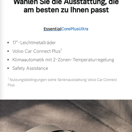
Wählen Sie die Ausstattung, die
am besten zu Ihnen passt
Essential
Core
Plus
Ultra
17"-Leichtmetallräder
1
Volvo Car Connect Plus
Klimaautomatik mit 2-Zonen-Temperaturregelung
Safety Assistance
1
Nutzungsbedingungen siehe Serienausstattung Volvo Car Connect
Plus