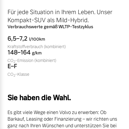
Volvo Winter- und
Fahrzeug konfigurieren
Für jede Situation in Ihrem Leben. Unser
Sommer Kompletträder.
Kompakt-SUV als Mild-Hybrid.
Bitte sprechen Sie uns
Sofort verfügbare Fahrzeuge
direkt an.
Verbrauchswerte gemäß WLTP-Testzyklus
Mehr erfahren
6,5–7,2
l/100km
Kraftstoffverbrauch
(kombiniert)
148–164
g/km
CO
-Emission
(kombiniert)
2
Volvo Selekt
E–F
Frühjahrscheck
Gebrauchtwagen
Entdecken Sie unsere
CO
-Klasse
2
Die Neuwagenalternative
saisonalen Angebote.
Mehr erfahren
Mehr erfahren
Sie haben die Wahl.
Es gibt viele Wege einen Volvo zu erwerben: Ob
Editionsmodelle
Barkauf, Leasing oder Finanzierung – wir richten uns
Finanzierung & Leasing
ganz nach Ihren Wünschen und unterstützen Sie bei
Jetzt kennenlernen