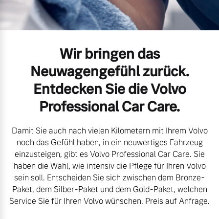
Volvo Gebrauchtwagenbörse
Kontakt und Anfahrt
Mild-Hybrid
4 Modelle
Gebrauchtwagen
Unsere News & Events
Wir bringen das
Volvo kauft Ihr Auto
Neuwagengefühl zurück.
Entdecken Sie die Volvo
Aktuelle Zubehörangebote
Professional Car Care.
Geschäftskunden
Zubehörkatalog
Damit Sie auch nach vielen Kilometern mit Ihrem Volvo
Editionsmodelle
noch das Gefühl haben, in ein neuwertiges Fahrzeug
einzusteigen, gibt es Volvo Professional Car Care. Sie
Konnektivität
Service by Volvo
haben die Wahl, wie intensiv die Pflege für Ihren Volvo
sein soll. Entscheiden Sie sich zwischen dem Bronze-
Paket, dem Silber-Paket und dem Gold-Paket, welchen
Service Sie für Ihren Volvo wünschen. Preis auf Anfrage.
Sie erhalten bei uns eine
Angebot anfragen
Vielzahl von Original