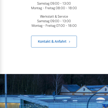
Samstag
09:00 - 13:00
Bitte sprechen Sie uns
Montag - Freitag
08:00 - 18:00
Fahrzeug konfigurieren
direkt an.
Werkstatt & Service
Mehr erfahren
Samstag
09:00 - 13:00
Sofort verfügbare Fahrzeuge
Montag - Freitag
07:00 - 18:00
Kontakt & Anfahrt
Frühjahrscheck
Entdecken Sie unsere
Volvo Selekt
saisonalen Angebote.
Gebrauchtwagen
Mehr erfahren
Die Neuwagenalternative
Mehr erfahren
Finanzierung & Leasing
Editionsmodelle
Versicherung
Jetzt kennenlernen