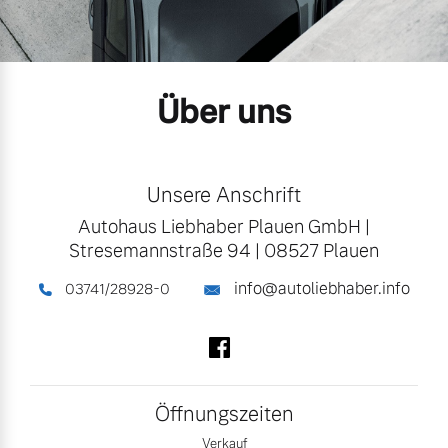
Volvo Gebrauchtwagenbörse
Kontakt und Anfahrt
Mild-Hybrid
4 Modelle
Gebrauchtwagen
Karriere
Über uns
Unsere News & Events
Aktuelle Zubehörangebote
Unsere Anschrift
Zubehörkatalog
Geschäftskunden
Autohaus Liebhaber Plauen GmbH
|
Stresemannstraße 94
|
08527 Plauen
Editionsmodelle
Service by Volvo
info@autoliebhaber.info
03741/28928-0
Konnektivität
Folgen Sie uns auf Facebook
Sie erhalten bei uns eine
Vielzahl von Original
Öffnungszeiten
Volvo Winter- und
Angebot anfragen
Sommer Kompletträder.
Verkauf