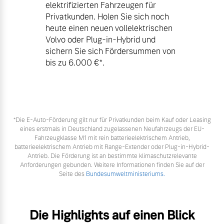
elektrifizierten Fahrzeugen für
Privatkunden. Holen Sie sich noch
heute einen neuen vollelektrischen
Volvo oder Plug-in-Hybrid und
sichern Sie sich Fördersummen von
bis zu 6.000 €⁠*.
*Die E‑Auto-Förderung gilt nur für Privatkunden beim Kauf oder Leasing
eines erstmals in Deutschland zugelassenen Neufahrzeugs der EU-
Fahrzeugklasse M1 mit rein batterieelektrischem Antrieb,
batterieelektrischem Antrieb mit Range-Extender oder Plug-in-Hybrid-
Antrieb. Die Förderung ist an bestimmte klimaschutzrelevante
Anforderungen gebunden. Weitere Informationen finden Sie auf der
Seite des
Bundesumweltministeriums.
Die Highlights auf einen Blick