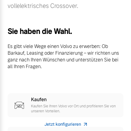
vollelektrisches Crossover.
Bitte sprechen Sie uns
Fahrzeug konfigurieren
direkt an.
Mehr erfahren
Sofort verfügbare Fahrzeuge
Sie haben die Wahl.
Es gibt viele Wege einen Volvo zu erwerben: Ob
Frühjahrscheck
Barkauf, Leasing oder Finanzierung – wir richten uns
ganz nach Ihren Wünschen und unterstützen Sie bei
Entdecken Sie unsere
Volvo Selekt
all Ihren Fragen.
saisonalen Angebote.
Gebrauchtwagen
Mehr erfahren
Die Neuwagenalternative
Mehr erfahren
Kaufen
Kaufen Sie Ihren Volvo vor Ort und profitieren Sie von
Finanzierung & Leasing
unseren Vorteilen.
Editionsmodelle
Versicherung
Jetzt konfigurieren
Jetzt kennenlernen