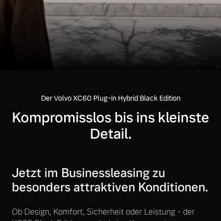
Volvo Gebrauchtwagenbörse
Kontakt und Anfahrt
Mild-Hybrid
4 Modelle
Gebrauchtwagen
Kooperationspartner
Unsere News & Events
Aktuelle Zubehörangebote
Der Volvo XC60 Plug-in Hybrid Black Edition
Zubehörkatalog
Geschäftskunden
Kompromisslos bis ins kleinste
Detail.
Editionsmodelle
Service by Volvo
Konnektivität
Jetzt im Businessleasing zu
Sie erhalten bei uns eine
besonders attraktiven Konditionen.
Vielzahl von Original
Volvo Winter- und
Ob Design, Komfort, Sicherheit oder Leistung - der
Angebot anfragen
Sommer Kompletträder.