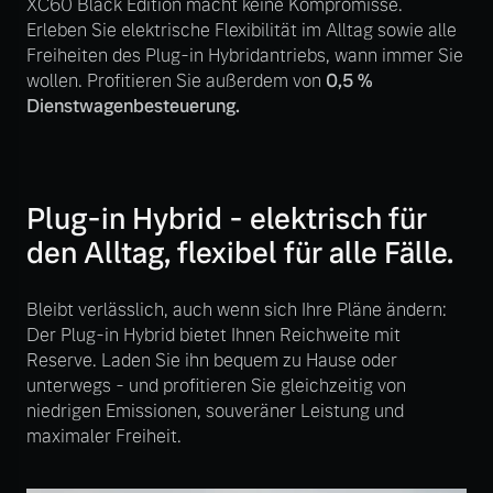
XC60 Black Edition macht keine Kompromisse.
Bitte sprechen Sie uns
Erleben Sie elektrische Flexibilität im Alltag sowie alle
Fahrzeug konfigurieren
direkt an.
Freiheiten des Plug-in Hybridantriebs, wann immer Sie
wollen. Profitieren Sie außerdem von
0,5 %
Mehr erfahren
Sofort verfügbare Fahrzeuge
Dienstwagenbesteuerung.
Frühjahrscheck
Plug-in Hybrid - elektrisch für
Entdecken Sie unsere
Volvo Selekt
den Alltag, flexibel für alle Fälle.
saisonalen Angebote.
Gebrauchtwagen
Mehr erfahren
Die Neuwagenalternative
Bleibt verlässlich, auch wenn sich Ihre Pläne ändern:
Der Plug-in Hybrid bietet Ihnen Reichweite mit
Mehr erfahren
Reserve. Laden Sie ihn bequem zu Hause oder
unterwegs - und profitieren Sie gleichzeitig von
niedrigen Emissionen, souveräner Leistung und
Finanzierung & Leasing
maximaler Freiheit.
Editionsmodelle
Versicherung
Jetzt kennenlernen