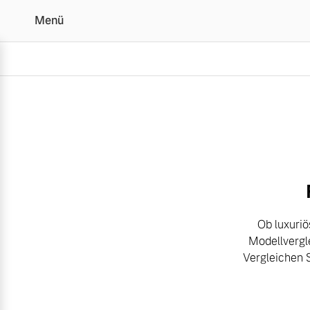
Menü
Der Volvo Modellverglei
Vollelektrisch
6 Modelle
Ob luxuriö
Modellvergl
Plug-in Hybrid
Vergleichen 
3 Modelle