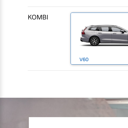
Mehr erfahren
KOMBI
Frühjahrscheck
Entdecken Sie unsere saisonalen A
Mehr erfahren
V60
Finanzierung & Leasing
Versicherung