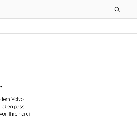
- Angebot -modellverglei
.
t dem Volvo
Leben passt.
on Ihren drei