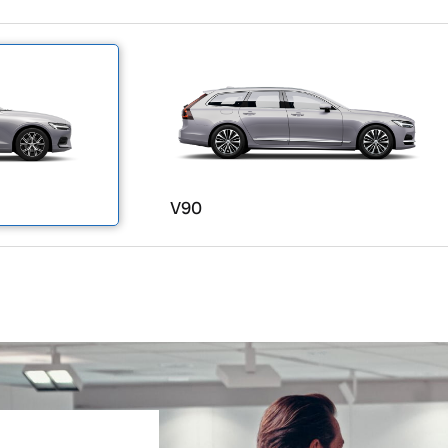
ngebote.
V90