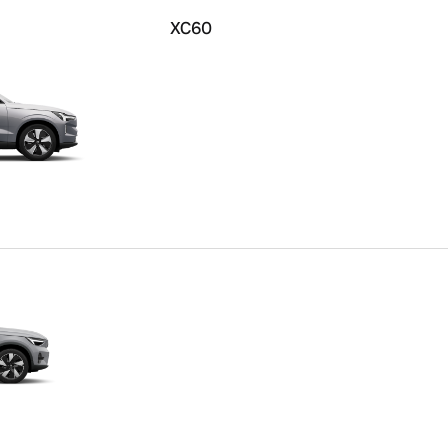
XC60
 von Original Volvo Winter- und Sommer Kompletträder.