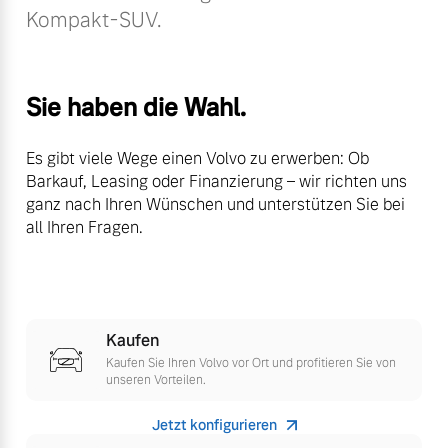
Kompakt-SUV.
Volvo Winter- und
Fahrzeug konfigurieren
Sommer Kompletträder.
Bitte sprechen Sie uns
Sofort verfügbare Fahrzeuge
direkt an.
Sie haben die Wahl.
Mehr erfahren
Es gibt viele Wege einen Volvo zu erwerben: Ob
Barkauf, Leasing oder Finanzierung – wir richten uns
ganz nach Ihren Wünschen und unterstützen Sie bei
Volvo Selekt
all Ihren Fragen.
Frühjahrscheck
Gebrauchtwagen
Entdecken Sie unsere
Die Neuwagenalternative
saisonalen Angebote.
Mehr erfahren
Mehr erfahren
Kaufen
Kaufen Sie Ihren Volvo vor Ort und profitieren Sie von
unseren Vorteilen.
Editionsmodelle
Finanzierung & Leasing
Jetzt konfigurieren
Jetzt kennenlernen