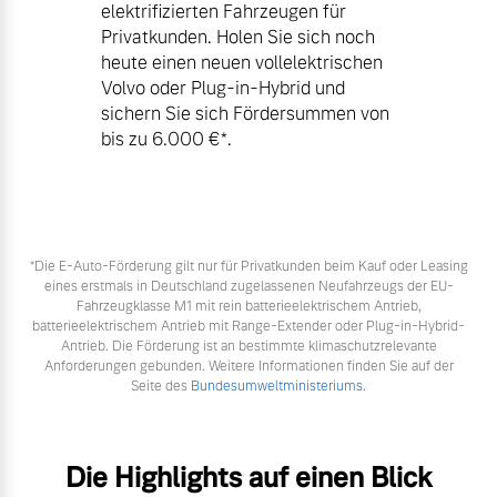
elektrifizierten Fahrzeugen für
Privatkunden. Holen Sie sich noch
heute einen neuen vollelektrischen
Volvo oder Plug-in-Hybrid und
sichern Sie sich Fördersummen von
bis zu 6.000 €⁠*.
*Die E‑Auto-Förderung gilt nur für Privatkunden beim Kauf oder Leasing
eines erstmals in Deutschland zugelassenen Neufahrzeugs der EU-
Fahrzeugklasse M1 mit rein batterieelektrischem Antrieb,
batterieelektrischem Antrieb mit Range-Extender oder Plug-in-Hybrid-
Antrieb. Die Förderung ist an bestimmte klimaschutzrelevante
Anforderungen gebunden. Weitere Informationen finden Sie auf der
Seite des
Bundesumweltministeriums.
Die Highlights auf einen Blick