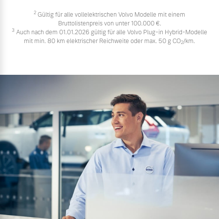
2
Gültig für alle vollelektrischen Volvo Modelle mit einem
Bruttolistenpreis von unter 100.000 €.
3
Auch nach dem 01.01.2026 gültig für alle Volvo Plug-in Hybrid-Modelle
mit min. 80 km elektrischer Reichweite oder max. 50 g CO
/km.
2