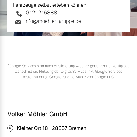
Fahrzeuge selbst erleben können.
0421 246888
info@moehler-gruppe.de
*
Google Services sind nach Auslieferung 4 Jahre gebührenfrei verfügbar.
Danach ist die Nutzung der Digital Services inkl. Google Services
kostenpflichtig. Google ist eine Marke von Google LLC.
Volker Möhler GmbH
Kleiner Ort 18 | 28357 Bremen