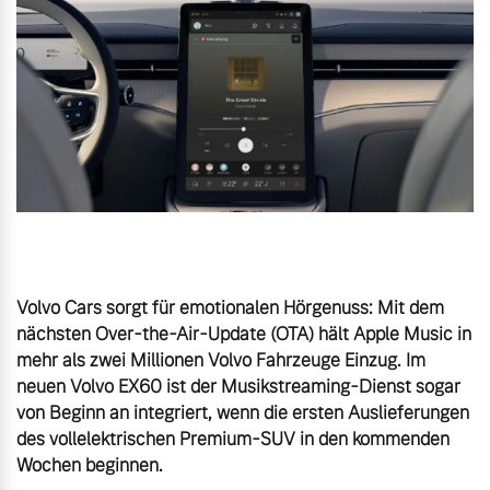
Volvo Gebrauchtwagenbörse
Kontakt und Anfahrt
Mild-Hybrid
4 Modelle
Gebrauchtwagen
Unsere News & Events
Volvo kauft Ihr Auto
Aktuelle Zubehörangebote
Geschäftskunden
Zubehörkatalog
Editionsmodelle
Volvo Cars sorgt für emotionalen Hörgenuss: Mit dem 
nächsten Over-the-Air-Update (OTA) hält Apple Music in 
Konnektivität
mehr als zwei Millionen Volvo Fahrzeuge Einzug. Im 
Service by Volvo
neuen Volvo EX60 ist der Musikstreaming-Dienst sogar 
von Beginn an integriert, wenn die ersten Auslieferungen 
des vollelektrischen Premium-SUV in den kommenden 
Sie erhalten bei uns eine
Wochen beginnen.
Angebot anfragen
Vielzahl von Original