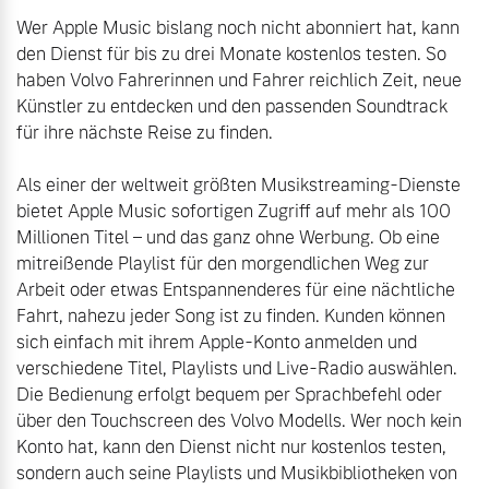
Volvo Winter- und
Wer Apple Music bislang noch nicht abonniert hat, kann 
Fahrzeug konfigurieren
Sommer Kompletträder.
den Dienst für bis zu drei Monate kostenlos testen. So 
Bitte sprechen Sie uns
haben Volvo Fahrerinnen und Fahrer reichlich Zeit, neue 
Sofort verfügbare Fahrzeuge
direkt an.
Künstler zu entdecken und den passenden Soundtrack 
für ihre nächste Reise zu finden.

Mehr erfahren
Als einer der weltweit größten Musikstreaming-Dienste 
bietet Apple Music sofortigen Zugriff auf mehr als 100 
Millionen Titel – und das ganz ohne Werbung. Ob eine 
Volvo Selekt
Frühjahrscheck
mitreißende Playlist für den morgendlichen Weg zur 
Gebrauchtwagen
Entdecken Sie unsere
Arbeit oder etwas Entspannenderes für eine nächtliche 
Die Neuwagenalternative
saisonalen Angebote.
Fahrt, nahezu jeder Song ist zu finden. Kunden können 
Mehr erfahren
Mehr erfahren
sich einfach mit ihrem Apple-Konto anmelden und 
verschiedene Titel, Playlists und Live-Radio auswählen. 
Die Bedienung erfolgt bequem per Sprachbefehl oder 
über den Touchscreen des Volvo Modells. Wer noch kein 
Editionsmodelle
Konto hat, kann den Dienst nicht nur kostenlos testen, 
Finanzierung & Leasing
sondern auch seine Playlists und Musikbibliotheken von 
Jetzt kennenlernen