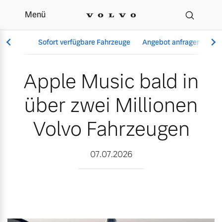
Menü
Apple Music bald in über
Sofort verfügbare Fahrzeuge
Angebot anfragen
Se
Apple Music bald in
über zwei Millionen
Vollelektrisch
6 Modelle
Volvo Fahrzeugen
07.07.2026
Aktuelle Angebote
Über uns
Plug-in Hybrid
3 Modelle
Geschäftskunden
Unser Team