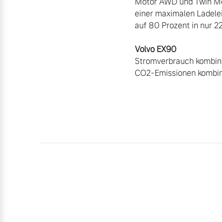
Motor AWD und Twin Mot
einer maximalen Ladelei
Mehr erfahren
auf 80 Prozent in nur 2
Frühjahrscheck
Entdecken Sie unsere saisonalen A
Stromverbrauch kombini
CO2-Emissionen kombini
Mehr erfahren
Finanzierung & Leasing
Versicherung