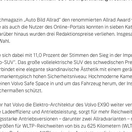
hmagazin „Auto Bild Allrad“ den renommierten Allrad Award 
 als auch die Nutzer des Online-Portals konnten in sieben Kat
rüber hinaus wurden drei Redaktionspreise verliehen. Insges
hl.  

 sich dabei mit 11,0 Prozent der Stimmen den Sieg in der Imp
ro-SUV“. Das große vollelektrische SUV des schwedischen P
rbindet eine elegante skandinavische Ästhetik mit einem gerä
markentypisch hohen Sicherheitsniveau: Hochmoderne Kamer
inen Volvo Safe Space in und um das Fahrzeug herum, der In
chermaßen schützt.

 von Original Volvo Winter- und Sommer Kompletträder.
r hat Volvo die Elektro-Architektur des Volvo EX90 weiter v
e Ladeeffizienz und Antriebsleistung, sorgt für mehr Reichweit
ngsstarke Antriebsversionen – darunter zwei Allradvarianten 
größen für WLTP-Reichweiten von bis zu 625 Kilometern (WLTP