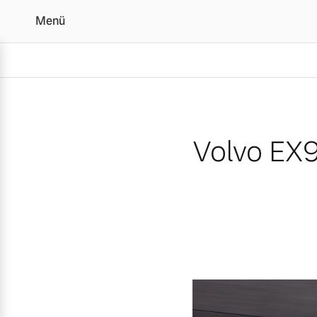
Menü
Volvo EX90 ist „Allradau
Volvo EX9
Vollelektrisch
6 Modelle
Plug-in Hybrid
3 Modelle