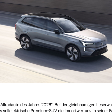
„Allradauto des Jahres 2026“: Bei der gleichnamigen Leserwa
das vollelektrische Premium-SUV die Importwertung in seiner F