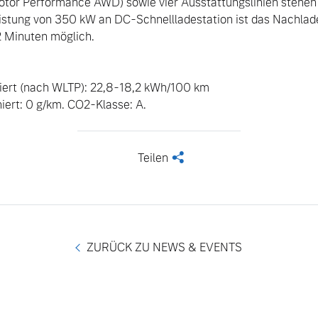
or Performance AWD) sowie vier Ausstattungslinien stehen 
stung von 350 kW an DC-Schnellladestation ist das Nachladen
2 Minuten möglich.

ngebote.
ert (nach WLTP): 22,8-18,2 kWh/100 km 

ert: 0 g/km. CO2-Klasse: A.
Teilen
<
ZURÜCK ZU NEWS & EVENTS