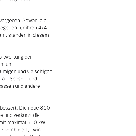
vergeben. Sowohl die 
egorien für ihren 4x4-
amt standen in diesem 
ortwertung der 
remium-
umigen und vielseitigen 
a-, Sensor- und 
sassen und andere 
erbessert: Die neue 800-
e und verkürzt die 
– mit maximal 500 kW 
 kombiniert, Twin 