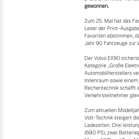
Gebrauchtwagen
Unsere News & Events
gewonnen.
Fahrzeug konfigurieren
Volvo kauft Ihr Auto
Zum 25. Mal hat das Fac
Sofort verfügbare Fahrzeuge
Leser der Print-Ausgabe
Favoriten abstimmen, da
Aktuelle Zubehörangebote
Jahr 90 Fahrzeuge zur Wa
Zubehörkatalog
Der Volvo EX90 sicherte
Kategorie „Große Elekt
Volvo Selekt Gebrauchtwagen
Automobilherstellers ve
Die Neuwagenalternative
Innenraum sowie einem 
Service by Volvo
Rechentechnik schafft e
Mehr erfahren
Verkehrsteilnehmer glei
Sie erhalten bei uns eine Vielzahl
Zum aktuellen Modelljah
Bitte sprechen Sie uns direkt an.
Volt-Technik steigert di
Ladezeiten. Drei leistu
Editionsmodelle
(680 PS), zwei Batterie
Mehr erfahren
Jetzt kennenlernen