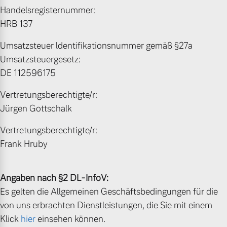
Handelsregisternummer:
Volvo Gebrauchtwagenbörse
Kontakt und Anfahrt
HRB 137
Mild-Hybrid
4 Modelle
Gebrauchtwagen
Unsere News & Events
Umsatzsteuer ldentifikationsnummer gemäß §27a
Umsatzsteuergesetz:
Volvo kauft Ihr Auto
DE 112596175
Vertretungsberechtigte/r:
Aktuelle Zubehörangebote
Jürgen Gottschalk
Geschäftskunden
Zubehörkatalog
Vertretungsberechtigte/r:
Editionsmodelle
Frank Hruby
Konnektivität
Service by Volvo
Angaben nach §2 DL-InfoV:
Es gelten die Allgemeinen Geschäftsbedingungen für die
von uns erbrachten Dienstleistungen, die Sie mit einem
Sie erhalten bei uns eine
Klick
hier
einsehen können.
Angebot anfragen
Vielzahl von Original