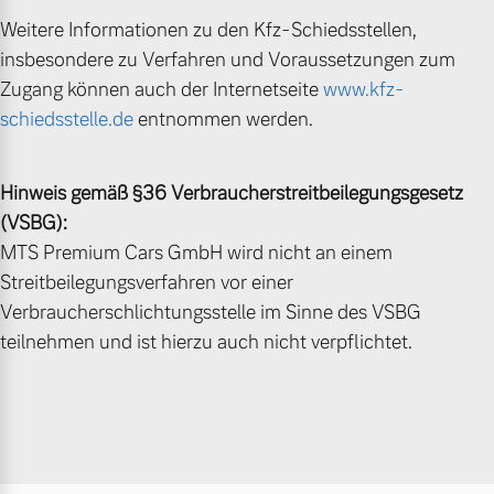
Volvo Winter- und
Weitere Informationen zu den Kfz-Schiedsstellen,
Fahrzeug konfigurieren
Sommer Kompletträder.
insbesondere zu Verfahren und Voraussetzungen zum
Bitte sprechen Sie uns
Zugang können auch der Internetseite
www.kfz-
Sofort verfügbare Fahrzeuge
direkt an.
schiedsstelle.de
entnommen werden.
Mehr erfahren
Hinweis gemäß §36 Verbraucherstreitbeilegungsgesetz
(VSBG):
Volvo Selekt
Frühjahrscheck
MTS Premium Cars GmbH wird nicht an einem
Gebrauchtwagen
Streitbeilegungsverfahren vor einer
Entdecken Sie unsere
Die Neuwagenalternative
saisonalen Angebote.
Verbraucherschlichtungsstelle im Sinne des VSBG
Mehr erfahren
teilnehmen und ist hierzu auch nicht verpflichtet.
Mehr erfahren
Editionsmodelle
Finanzierung & Leasing
Jetzt kennenlernen