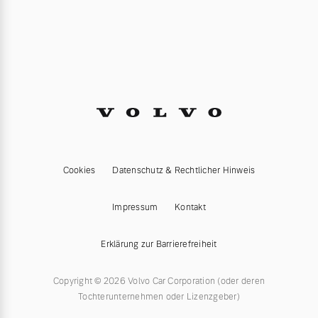
Versicherung
Mehr erfahren
Cookies
Datenschutz & Rechtlicher Hinweis
Impressum
Kontakt
Erklärung zur Barrierefreiheit
Copyright © 2026 Volvo Car Corporation (oder deren
Tochterunternehmen oder Lizenzgeber)