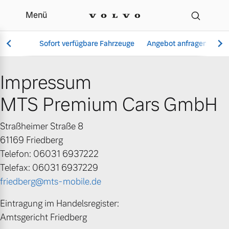
Menü
Impressum | MTS Premi
Sofort verfügbare Fahrzeuge
Angebot anfragen
Se
Impressum
MTS Premium Cars GmbH
Vollelektrisch
6 Modelle
Straßheimer Straße 8
61169 Friedberg
Telefon: 06031 6937222
Telefax: 06031 6937229
Aktuelle Angebote
Über uns
Plug-in Hybrid
friedberg@mts-mobile.de
3 Modelle
Eintragung im Handelsregister:
Amtsgericht Friedberg
Geschäftskunden
Unser Team