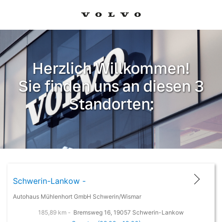
Herzlich Willkommen!
Sie finden uns an diesen 3
Standorten:
Schwerin-Lankow -
Autohaus Mühlenhort GmbH Schwerin/Wismar
185,89 km -
Bremsweg 16, 19057 Schwerin-Lankow