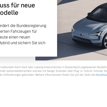
huss für neue
Modelle
rdert die Bundesregierung
ierten Fahrzeugen für
heute einen neuen
Hybrid und sichern Sie sich
 Privatkunden beim Kauf oder Leasing eines erstmals in Deutschland zugelassenen Neufah
ntrieb, batterieelektrischem Antrieb mit Range-Extender oder Plug-in-Hybrid-Antrieb. Di
te Anforderungen gebunden. Weitere Informationen finden Sie auf der Seite des
Bundesum