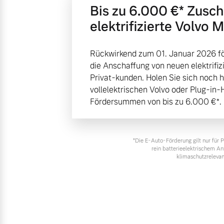
Bis zu 6.000 €⁠* Zusc
elektrifizierte Volvo 
Rückwirkend zum 01. Januar 2026 fö
die Anschaffung von neuen elektrifiz
Privat-kunden. Holen Sie sich noch 
vollelektrischen Volvo oder Plug-in-
Fördersummen von bis zu 6.000 €⁠*.
*Die E‑Auto-Förderung gilt nur für
rein batterieelektrischem A
klimaschutzrelevan