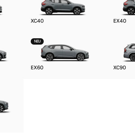
XC40
EX40
NEU
EX60
XC90