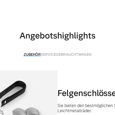
Angebotshighlights
ZUBEHÖR
SERVICE
GEBRAUCHTWAGEN
 von Original Volvo Winter- und Sommer Kompletträder.
Felgenschlöss
Sie bieten den bestmöglichen S
Leichtmetallräder.