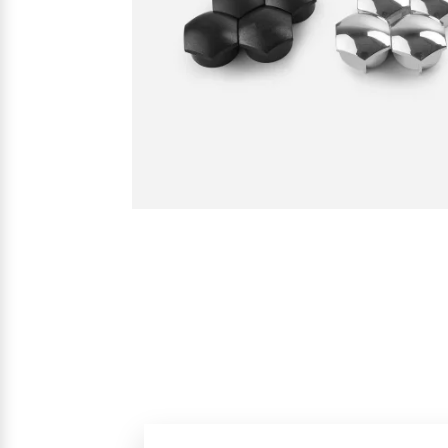
Mehr erfahren
Frühjahrscheck
Entdecken Sie unsere saisonalen A
Mehr erfahren
Finanzierung & Leasing
Versicherung