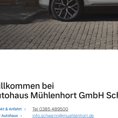
llkommen bei
tohaus Mühlenhort GmbH Sc
Tel 0385 489500
kt & Anfahrt
info.schwerin@muehlenhort.de
r Autohaus