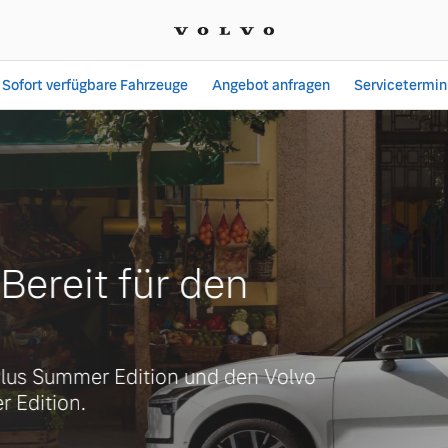
Sofort verfügbare Fahrzeuge
Angebot anfragen
Servicetermin
chwerin-Lankow | Autoha
ereit für den
s Summer Edition und den Volvo
dition.