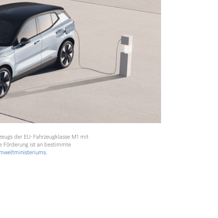
rzeugs der EU-Fahrzeugklasse M1 mit
e Förderung ist an bestimmte
weltministeriums.