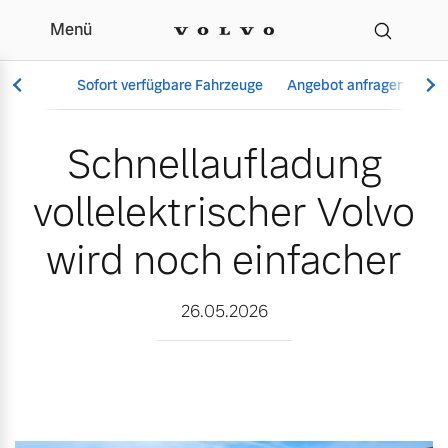
Menü
Schnellaufladung vollele
Sofort verfügbare Fahrzeuge
Angebot anfragen
Se
Schnellaufladung
vollelektrischer Volvo
Vollelektrisch
6 Modelle
wird noch einfacher
26.05.2026
Aktuelle Angebote
Über uns
Plug-in Hybrid
3 Modelle
Geschäftskunden
Unser Team