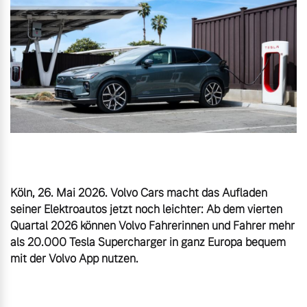
Gebrauchtwagen
Kontakt und Anfahrt
Mild-Hybrid
4 Modelle
Volvo kauft Ihr Auto
Karriere
Unsere News & Events
Aktuelle Zubehörangebote
Zubehörkatalog
Geschäftskunden
Editionsmodelle
Köln, 26. Mai 2026. Volvo Cars macht das Aufladen 
Aktuelle Serviceangebote
seiner Elektroautos jetzt noch leichter: Ab dem vierten 
Konnektivität
Quartal 2026 können Volvo Fahrerinnen und Fahrer mehr 
Service by Volvo
als 20.000 Tesla Supercharger in ganz Europa bequem 
Sie erhalten bei uns eine
Angebot anfragen
Vielzahl von Original