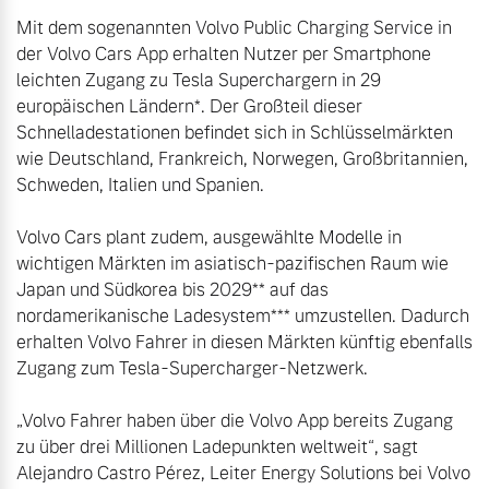
Volvo Winter- und
Mit dem sogenannten Volvo Public Charging Service in 
Fahrzeug konfigurieren
Sommer Kompletträder.
der Volvo Cars App erhalten Nutzer per Smartphone 
Bitte sprechen Sie uns
leichten Zugang zu Tesla Superchargern in 29 
Sofort verfügbare Fahrzeuge
direkt an.
europäischen Ländern*. Der Großteil dieser 
Schnelladestationen befindet sich in Schlüsselmärkten 
Mehr erfahren
wie Deutschland, Frankreich, Norwegen, Großbritannien, 
Schweden, Italien und Spanien.

Volvo Cars plant zudem, ausgewählte Modelle in 
Volvo Selekt
Frühjahrscheck
wichtigen Märkten im asiatisch-pazifischen Raum wie 
Gebrauchtwagen
Entdecken Sie unsere
Japan und Südkorea bis 2029** auf das 
Die Neuwagenalternative
saisonalen Angebote.
nordamerikanische Ladesystem*** umzustellen. Dadurch 
Mehr erfahren
Mehr erfahren
erhalten Volvo Fahrer in diesen Märkten künftig ebenfalls 
Zugang zum Tesla-Supercharger-Netzwerk.

„Volvo Fahrer haben über die Volvo App bereits Zugang 
Editionsmodelle
zu über drei Millionen Ladepunkten weltweit“, sagt 
Finanzierung & Leasing
Alejandro Castro Pérez, Leiter Energy Solutions bei Volvo 
Jetzt kennenlernen