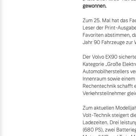
Volvo kauft Ihr Auto
Karriere
gewonnen.
Fahrzeug konfigurieren
Unsere News & Events
Zum 25. Mal hat das Fac
Sofort verfügbare Fahrzeuge
Aktuelle Zubehörangebote
Leser der Print-Ausgabe
Favoriten abstimmen, da
Zubehörkatalog
Jahr 90 Fahrzeuge zur Wa
Der Volvo EX90 sicherte
Kategorie „Große Elekt
Aktuelle Serviceangebote
Volvo Selekt Gebrauchtwagen
Automobilherstellers ve
Die Neuwagenalternative
Innenraum sowie einem 
Service by Volvo
Rechentechnik schafft e
Mehr erfahren
Verkehrsteilnehmer glei
Sie erhalten bei uns eine Vielzahl
Zum aktuellen Modelljah
Bitte sprechen Sie uns direkt an.
Volt-Technik steigert di
Ladezeiten. Drei leistu
Editionsmodelle
(680 PS), zwei Batterie
Mehr erfahren
Jetzt kennenlernen