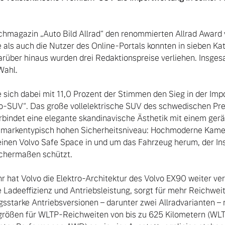
hmagazin „Auto Bild Allrad“ den renommierten Allrad Award 
 als auch die Nutzer des Online-Portals konnten in sieben Kat
rüber hinaus wurden drei Redaktionspreise verliehen. Insges
hl.  

 sich dabei mit 11,0 Prozent der Stimmen den Sieg in der Imp
ro-SUV“. Das große vollelektrische SUV des schwedischen P
rbindet eine elegante skandinavische Ästhetik mit einem gerä
markentypisch hohen Sicherheitsniveau: Hochmoderne Kamer
inen Volvo Safe Space in und um das Fahrzeug herum, der In
chermaßen schützt.

 von Original Volvo Winter- und Sommer Kompletträder.
r hat Volvo die Elektro-Architektur des Volvo EX90 weiter v
e Ladeeffizienz und Antriebsleistung, sorgt für mehr Reichweit
ngsstarke Antriebsversionen – darunter zwei Allradvarianten 
größen für WLTP-Reichweiten von bis zu 625 Kilometern (WLTP