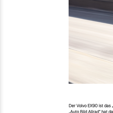
Mild-Hybrid
4 Modelle
Geschäftskunden
Editionsmodelle
Aktuelle Angebote
Über uns
Konnektivität
Geschäftskunden
Unser Team
Gebrauchtwagen
Kontakt und Anfahrt
Der Volvo EX90 ist das 
Angebot anfragen
„Auto Bild Allrad“ hat 