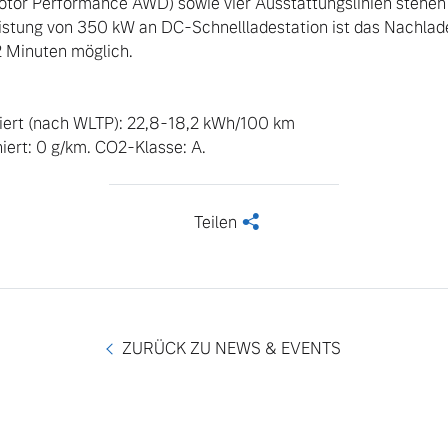
or Performance AWD) sowie vier Ausstattungslinien stehen 
stung von 350 kW an DC-Schnellladestation ist das Nachladen
2 Minuten möglich.

ngebote.
ert (nach WLTP): 22,8-18,2 kWh/100 km 

ert: 0 g/km. CO2-Klasse: A.
Teilen
<
ZURÜCK ZU NEWS & EVENTS