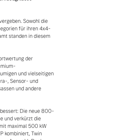
vergeben. Sowohl die 
egorien für ihren 4x4-
amt standen in diesem 
ortwertung der 
remium-
umigen und vielseitigen 
a-, Sensor- und 
sassen und andere 
erbessert: Die neue 800-
e und verkürzt die 
– mit maximal 500 kW 
 kombiniert, Twin 