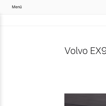
Menü
Volvo EX90 ist „Allradau
Volvo EX9
Vollelektrisch
6 Modelle
Plug-in Hybrid
3 Modelle