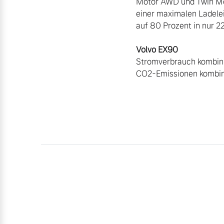
Motor AWD und Twin Mot
einer maximalen Ladelei
Mehr erfahren
auf 80 Prozent in nur 2
Frühjahrscheck
Entdecken Sie unsere saisonalen A
Stromverbrauch kombini
CO2-Emissionen kombini
Mehr erfahren
Finanzierung & Leasing
Versicherung