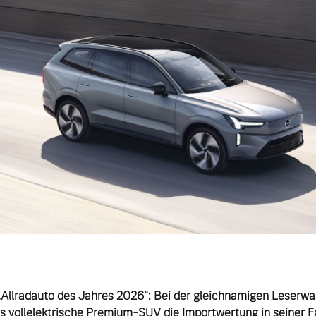
„Allradauto des Jahres 2026“: Bei der gleichnamigen Leserwa
das vollelektrische Premium-SUV die Importwertung in seiner F